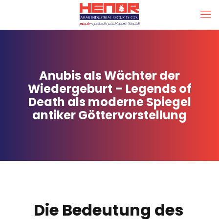
Anubis als Wächter der
Wiedergeburt – Legends of
Death als moderne Spiegel
antiker Göttervorstellung
Die Bedeutung des