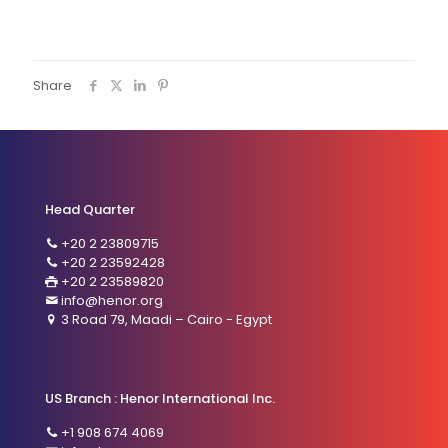
Share
Head Quarter
+20 2 23809715
+20 2 23592428
+20 2 23589820
info@henor.org
3 Road 79, Maadi – Cairo - Egypt
US Branch : Henor International Inc.
+1 908 674 4069