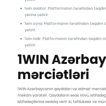
1win aviator: Platformanın tərəfindən təqdim
yerinə yetirir.
1win oyna: Platformanın tərəfindən təqdim ol
yetirir.
1win indir: Platformanın tərəfindən təqdim ol
yetirir.
1WIN Azərbay
mərciətləri
1WIN Azərbaycanın qaydaları və xidmət mərciətl
məkanı yaratılır. Qaydaların əsas növü, istifadə
istifadəçilərinə əsaslıq verir ki, təhlükəsiz və m