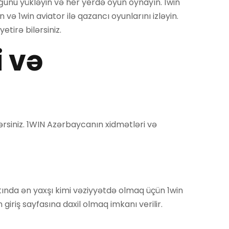
durğunu yükləyin və her yerdə oyun oynayın. 1win
 və 1win aviator ilə qazancı oyunlarını izləyin.
tirə bilərsiniz.
 və
ərsiniz. 1WIN Azərbaycanın xidmətləri və
ytında ən yaxşı kimi vəziyyətdə olmaq üçün 1win
 giriş sayfasına daxil olmaq imkanı verilir.