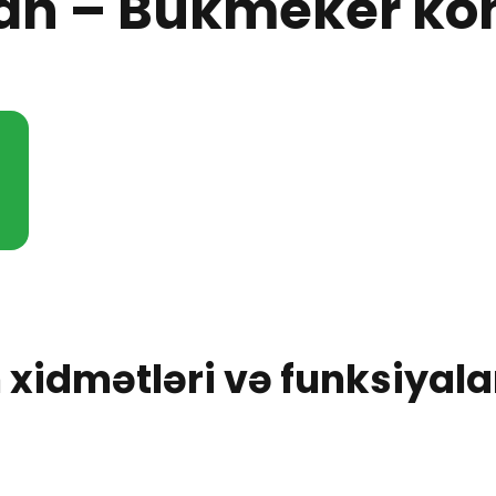
an – Bukmeker ko
xidmətləri və funksiyala