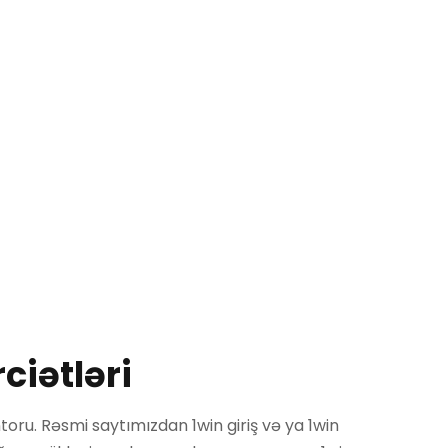
ciətləri
ru. Rəsmi saytımızdan 1win giriş və ya 1win