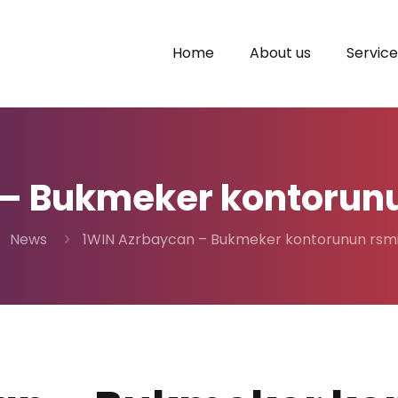
Home
About us
Service
– Bukmeker kontorunu
News
1WIN Azrbaycan – Bukmeker kontorunun rsmi 