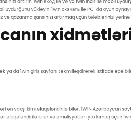
nsınızı artırın. 1win вход ilə və ya 1win indir ilə mobil uy
obil uydurğunu yükləyin. 1win скачать ilə PC-da oyun oynayın
z və qazanma şansınızı artırmaq üçün tələblərinizi yerinə ye
canın xidmətləri
a da 1win giriş sayfanı təkmilləşdirərək istifadə edə bil
ri ən yaxşı kimi əlaqələndirilə bilər. 1WIN Azərbaycan sa
ilər əlaqələndirilə bilər və əməliyyatları yoxlamaq üçün 1win