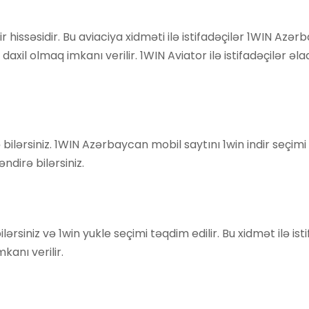
 hissəsidir. Bu aviaciya xidməti ilə istifadəçilər 1WIN Azər
daxil olmaq imkanı verilir. 1WIN Aviator ilə istifadəçilər ə
bilərsiniz. 1WIN Azərbaycan mobil saytını 1win indir seçimi 
dirə bilərsiniz.
rsiniz və 1win yukle seçimi təqdim edilir. Bu xidmət ilə isti
kanı verilir.