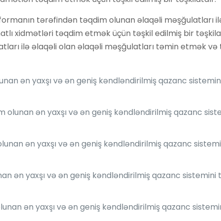
formanın tərəfindən təqdim olunan əlaqəli məşğulatları il
tlı xidmətləri təqdim etmək üçün təşkil edilmiş bir təşkil
ları ilə əlaqəli olan əlaqəli məşğulatları təmin etmək və
unan ən yaxşı və ən geniş kəndləndirilmiş qazanc sistemini 
 olunan ən yaxşı və ən geniş kəndləndirilmiş qazanc sistem
lunan ən yaxşı və ən geniş kəndləndirilmiş qazanc sistemini
an ən yaxşı və ən geniş kəndləndirilmiş qazanc sistemini tə
unan ən yaxşı və ən geniş kəndləndirilmiş qazanc sistemini