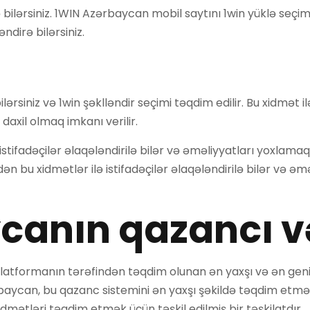
bilərsiniz. 1WIN Azərbaycan mobil saytını 1win yüklə seçimi
dirə bilərsiniz.
rsiniz və 1win şəklləndir seçimi təqdim edilir. Bu xidmət ilə 
daxil olmaq imkanı verilir.
istifadəçilər əlaqələndirilə bilər və əməliyyatları yoxlamaq
ən bu xidmətlər ilə istifadəçilər əlaqələndirilə bilər və əm
canın qazancı və
platformanın tərəfindən təqdim olunan ən yaxşı və ən gen
Azərbaycan, bu qazanc sistemini ən yaxşı şəkildə təqdim etmə
dmətləri təqdim etmək üçün təşkil edilmiş bir təşkilatdır.