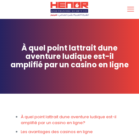
À quel point lattrait dune
aventure ludique est-il
amplifié par un casino en ligne
À quel point lattrait dune aventure ludique est-il
amplifié par un casino en ligne?
Les avantages des casinos en ligne