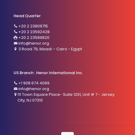
Head Quarter
+20 2 23809715
+20 2 23592428
+20 2 23589820
info@henor.org
3 Road 79, Maadi – Cairo - Egypt
US Branch : Henor International Inc.
+1 908 674 4069
info@henor.org
111 Town Square Place- Suite 1201, Unit # 7 - Jersey
City, NJ 07310