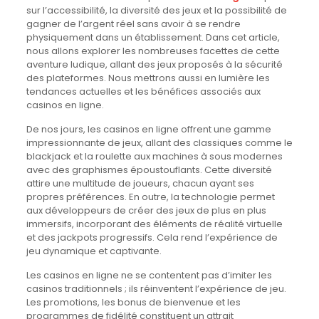
sur l’accessibilité, la diversité des jeux et la possibilité de
gagner de l’argent réel sans avoir à se rendre
physiquement dans un établissement. Dans cet article,
nous allons explorer les nombreuses facettes de cette
aventure ludique, allant des jeux proposés à la sécurité
des plateformes. Nous mettrons aussi en lumière les
tendances actuelles et les bénéfices associés aux
casinos en ligne.
De nos jours, les casinos en ligne offrent une gamme
impressionnante de jeux, allant des classiques comme le
blackjack et la roulette aux machines à sous modernes
avec des graphismes époustouflants. Cette diversité
attire une multitude de joueurs, chacun ayant ses
propres préférences. En outre, la technologie permet
aux développeurs de créer des jeux de plus en plus
immersifs, incorporant des éléments de réalité virtuelle
et des jackpots progressifs. Cela rend l’expérience de
jeu dynamique et captivante.
Les casinos en ligne ne se contentent pas d’imiter les
casinos traditionnels ; ils réinventent l’expérience de jeu.
Les promotions, les bonus de bienvenue et les
programmes de fidélité constituent un attrait