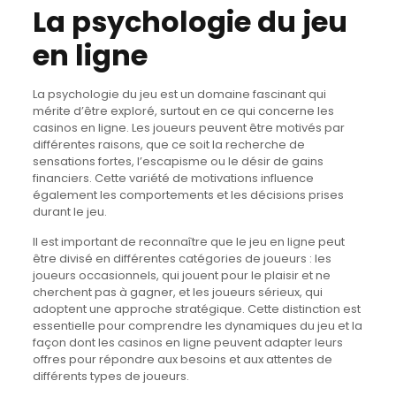
La psychologie du jeu
en ligne
La psychologie du jeu est un domaine fascinant qui
mérite d’être exploré, surtout en ce qui concerne les
casinos en ligne. Les joueurs peuvent être motivés par
différentes raisons, que ce soit la recherche de
sensations fortes, l’escapisme ou le désir de gains
financiers. Cette variété de motivations influence
également les comportements et les décisions prises
durant le jeu.
Il est important de reconnaître que le jeu en ligne peut
être divisé en différentes catégories de joueurs : les
joueurs occasionnels, qui jouent pour le plaisir et ne
cherchent pas à gagner, et les joueurs sérieux, qui
adoptent une approche stratégique. Cette distinction est
essentielle pour comprendre les dynamiques du jeu et la
façon dont les casinos en ligne peuvent adapter leurs
offres pour répondre aux besoins et aux attentes de
différents types de joueurs.