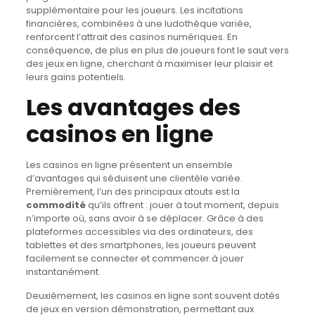
supplémentaire pour les joueurs. Les incitations
financières, combinées à une ludothèque variée,
renforcent l’attrait des casinos numériques. En
conséquence, de plus en plus de joueurs font le saut vers
des jeux en ligne, cherchant à maximiser leur plaisir et
leurs gains potentiels.
Les avantages des
casinos en ligne
Les casinos en ligne présentent un ensemble
d’avantages qui séduisent une clientèle variée.
Premièrement, l’un des principaux atouts est la
commodité
qu’ils offrent : jouer à tout moment, depuis
n’importe où, sans avoir à se déplacer. Grâce à des
plateformes accessibles via des ordinateurs, des
tablettes et des smartphones, les joueurs peuvent
facilement se connecter et commencer à jouer
instantanément.
Deuxièmement, les casinos en ligne sont souvent dotés
de jeux en version démonstration, permettant aux