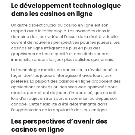
Le développement technologique
dans les casinos en ligne
Un autre aspect crucial du casino en ligne est son
rapport avec la technologie. Les avancées dans le
domaine des jeux vidéo et l’essor de la réalité virtuelle
ouvrent de nouvelles perspectives pour les joueurs. Les
casinos en ligne intègrent de plus en plus des
graphismes de haute qualité et des effets sonores
immersifs, rendant les jeux plus réalistes que jamais.
La technologie mobile, en particulier, a révolutionné la
façon dont les joueurs interagissent avec leurs jeux
préférés. La plupart des casinos en ligne proposent des
applications mobiles ou des sites web optimisés pour
mobile, permettant de jouer n’importe où, que ce soit
lors d’un trajet en transport en commun ou depuis son
canapé. Cette flexibilité a été déterminante dans
l’augmentation de la popularité des jeux en ligne.
Les perspectives d’avenir des
casinos en ligne