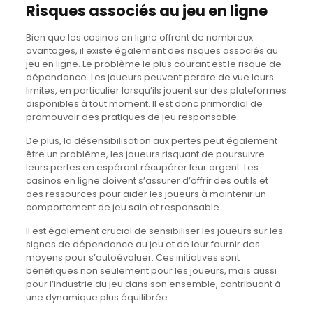
Risques associés au jeu en ligne
Bien que les casinos en ligne offrent de nombreux
avantages, il existe également des risques associés au
jeu en ligne. Le problème le plus courant est le risque de
dépendance. Les joueurs peuvent perdre de vue leurs
limites, en particulier lorsqu’ils jouent sur des plateformes
disponibles à tout moment. Il est donc primordial de
promouvoir des pratiques de jeu responsable.
De plus, la désensibilisation aux pertes peut également
être un problème, les joueurs risquant de poursuivre
leurs pertes en espérant récupérer leur argent. Les
casinos en ligne doivent s’assurer d’offrir des outils et
des ressources pour aider les joueurs à maintenir un
comportement de jeu sain et responsable.
Il est également crucial de sensibiliser les joueurs sur les
signes de dépendance au jeu et de leur fournir des
moyens pour s’autoévaluer. Ces initiatives sont
bénéfiques non seulement pour les joueurs, mais aussi
pour l’industrie du jeu dans son ensemble, contribuant à
une dynamique plus équilibrée.