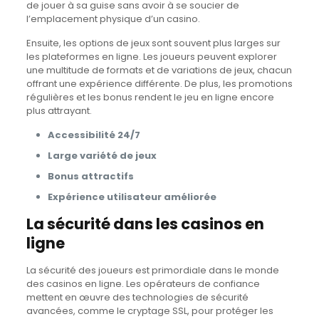
de jouer à sa guise sans avoir à se soucier de
l’emplacement physique d’un casino.
Ensuite, les options de jeux sont souvent plus larges sur
les plateformes en ligne. Les joueurs peuvent explorer
une multitude de formats et de variations de jeux, chacun
offrant une expérience différente. De plus, les promotions
régulières et les bonus rendent le jeu en ligne encore
plus attrayant.
Accessibilité 24/7
Large variété de jeux
Bonus attractifs
Expérience utilisateur améliorée
La sécurité dans les casinos en
ligne
La sécurité des joueurs est primordiale dans le monde
des casinos en ligne. Les opérateurs de confiance
mettent en œuvre des technologies de sécurité
avancées, comme le cryptage SSL, pour protéger les