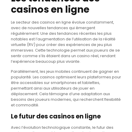
casinos en ligne
Le secteur des casinos en ligne évolue constamment,
avec de nouvelles tendances qui émergent
régulièrement. Une des tendances récentes les plus
notables est l’augmentation de l’utilisation de la réalité
virtuelle (RV) pour créer des expériences de jeu plus
immersives. Cette technologie permet aux joueurs de se
sentir comme s’ils étaient dans un casino réel, rendant
l’expérience beaucoup plus vivante.
Parallèlement, les jeux mobiles continuent de gagner en
popularité. Les casinos optimisent leurs plateformes pour
être accessibles sur smartphones et tablettes,
permettant ainsi aux utilisateurs de jouer en
déplacement. Cela témoigne d’une adaptation aux
besoins des joueurs modernes, qui recherchent flexibilité
et commodité.
Le futur des casinos en ligne
Avec l’évolution technologique constante, le futur des