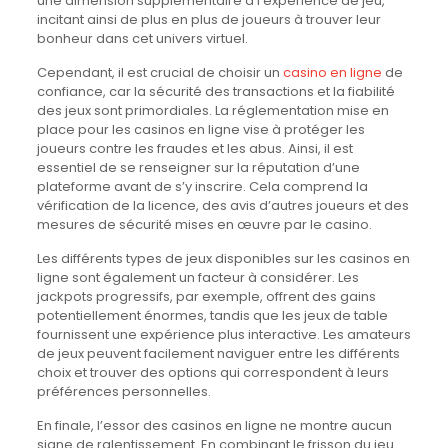
une dimension supplémentaire à l’expérience de jeu,
incitant ainsi de plus en plus de joueurs à trouver leur
bonheur dans cet univers virtuel.
Cependant, il est crucial de choisir un
casino en ligne
de
confiance, car la sécurité des transactions et la fiabilité
des jeux sont primordiales. La réglementation mise en
place pour les casinos en ligne vise à protéger les
joueurs contre les fraudes et les abus. Ainsi, il est
essentiel de se renseigner sur la réputation d’une
plateforme avant de s’y inscrire. Cela comprend la
vérification de la licence, des avis d’autres joueurs et des
mesures de sécurité mises en œuvre par le casino.
Les différents types de jeux disponibles sur les casinos en
ligne sont également un facteur à considérer. Les
jackpots progressifs, par exemple, offrent des gains
potentiellement énormes, tandis que les jeux de table
fournissent une expérience plus interactive. Les amateurs
de jeux peuvent facilement naviguer entre les différents
choix et trouver des options qui correspondent à leurs
préférences personnelles.
En finale, l’essor des casinos en ligne ne montre aucun
signe de ralentissement. En combinant le frisson du jeu