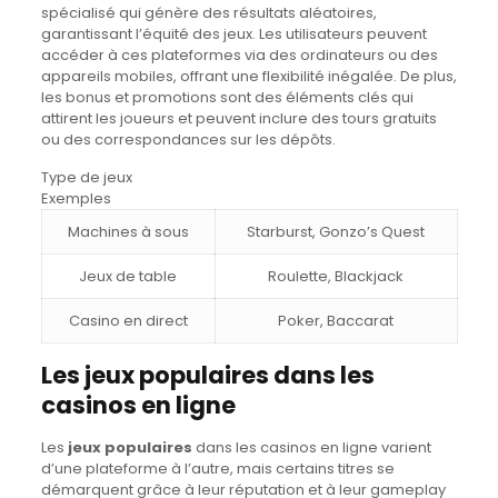
spécialisé qui génère des résultats aléatoires,
garantissant l’équité des jeux. Les utilisateurs peuvent
accéder à ces plateformes via des ordinateurs ou des
appareils mobiles, offrant une flexibilité inégalée. De plus,
les bonus et promotions sont des éléments clés qui
attirent les joueurs et peuvent inclure des tours gratuits
ou des correspondances sur les dépôts.
Type de jeux
Exemples
Machines à sous
Starburst, Gonzo’s Quest
Jeux de table
Roulette, Blackjack
Casino en direct
Poker, Baccarat
Les jeux populaires dans les
casinos en ligne
Les
jeux populaires
dans les casinos en ligne varient
d’une plateforme à l’autre, mais certains titres se
démarquent grâce à leur réputation et à leur gameplay