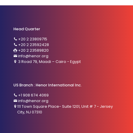
Head Quarter
+20 2 23809715
+20 2 23592428
+20 2 23589820
info@henor.org
3 Road 79, Maadi – Cairo - Egypt
US Branch : Henor International Inc.
+1 908 674 4069
info@henor.org
111 Town Square Place- Suite 1201, Unit # 7 - Jersey
City, NJ 07310