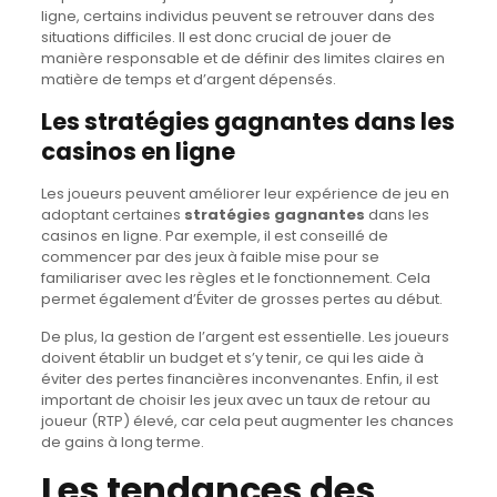
ligne, certains individus peuvent se retrouver dans des
situations difficiles. Il est donc crucial de jouer de
manière responsable et de définir des limites claires en
matière de temps et d’argent dépensés.
Les stratégies gagnantes dans les
casinos en ligne
Les joueurs peuvent améliorer leur expérience de jeu en
adoptant certaines
stratégies gagnantes
dans les
casinos en ligne. Par exemple, il est conseillé de
commencer par des jeux à faible mise pour se
familiariser avec les règles et le fonctionnement. Cela
permet également d’Éviter de grosses pertes au début.
De plus, la gestion de l’argent est essentielle. Les joueurs
doivent établir un budget et s’y tenir, ce qui les aide à
éviter des pertes financières inconvenantes. Enfin, il est
important de choisir les jeux avec un taux de retour au
joueur (RTP) élevé, car cela peut augmenter les chances
de gains à long terme.
Les tendances des