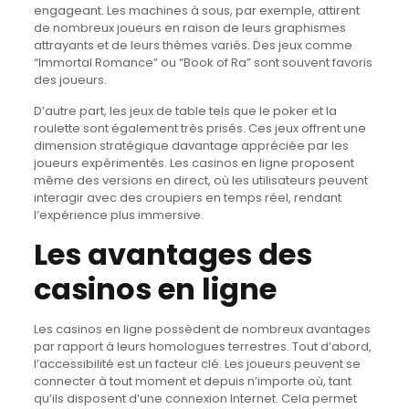
engageant. Les machines à sous, par exemple, attirent
de nombreux joueurs en raison de leurs graphismes
attrayants et de leurs thèmes variés. Des jeux comme
“Immortal Romance” ou “Book of Ra” sont souvent favoris
des joueurs.
D’autre part, les jeux de table tels que le poker et la
roulette sont également très prisés. Ces jeux offrent une
dimension stratégique davantage appréciée par les
joueurs expérimentés. Les casinos en ligne proposent
même des versions en direct, où les utilisateurs peuvent
interagir avec des croupiers en temps réel, rendant
l’expérience plus immersive.
Les avantages des
casinos en ligne
Les casinos en ligne possèdent de nombreux avantages
par rapport à leurs homologues terrestres. Tout d’abord,
l’accessibilité est un facteur clé. Les joueurs peuvent se
connecter à tout moment et depuis n’importe où, tant
qu’ils disposent d’une connexion Internet. Cela permet