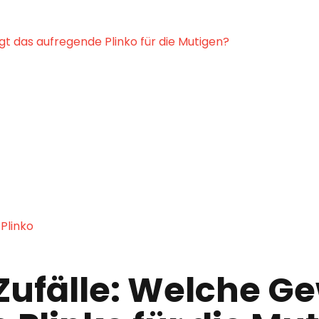
ngt das aufregende Plinko für die Mutigen?
 Plinko
r Zufälle: Welche G