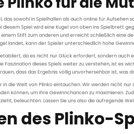
 Plinko für die Mu
el, das sowohl in Spielhallen als auch online für Aufsehen 
 diesem Spiel wird eine Kugel von oben ins Spielbrett gege
on einem Stift zum anderen und erreicht schließlich eine 
gel landet, kann der Spieler unterschiedlich hohe Gewinne
e etabliert, da es nicht nur Glück erfordert, sondern auc
e Faszination dieses Spiels weiter zu verstehen, ist es wic
rtrauen, dass das Ergebnis völlig unvorhersehbar ist, wa
 in die Welt von Plinko eintauchen. Wir werden nicht nur
enden können, um ihre Gewinnchancen zu maximieren. Zud
ieht, beleuchten. Lassen Sie uns also die aufregende Welt
en des Plinko-Sp