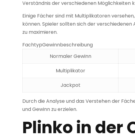
Verständnis der verschiedenen Möglichkeiten ka
Einige Fächer sind mit Multiplikatoren versehen
können. Spieler sollten sich der verschiedenen
zu maximieren.
FachtypGewinnbeschreibung
Normaler Gewinn
Multiplikator
Jackpot
Durch die Analyse und das Verstehen der Fäche
und Gewinn zu erzielen.
Plinko in der