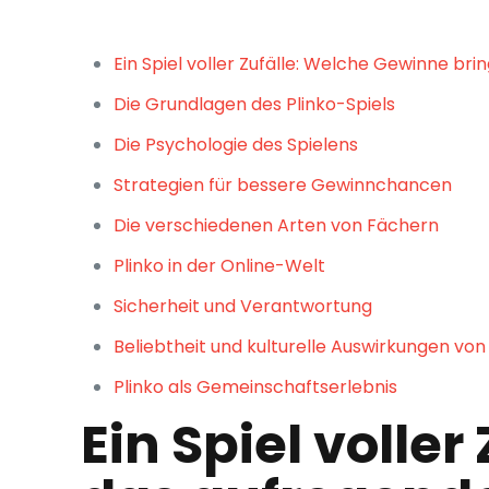
Ein Spiel voller Zufälle: Welche Gewinne bri
Die Grundlagen des Plinko-Spiels
Die Psychologie des Spielens
Strategien für bessere Gewinnchancen
Die verschiedenen Arten von Fächern
Plinko in der Online-Welt
Sicherheit und Verantwortung
Beliebtheit und kulturelle Auswirkungen von
Plinko als Gemeinschaftserlebnis
Ein Spiel volle