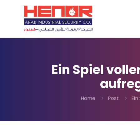
Ein Spiel voll
aufreg
Home
Post
Ein