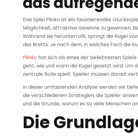
das aufregende
Das Spiel Plinko ist ein faszinierendes Glücksspi
Möglichkeit, attraktive Gewinne zu gewinnen. Bei
Während sie herunterrollt, springt die Kugel v
des Bretts. Je nach dem, in welches Fach die Ku
Plinko
hat sich als eines der beliebtesten Spiel
geht, wie und wann die Kugel gesetzt wird. Um di
zentrale Rolle spielt. Spieler müssen darauf ve
In dieser umfassenden Analyse werden wir tiefer
die verschiedenen Strategien, die Spieler anw
und die Gründe, warum es so viele Menschen anz
Die Grundlag