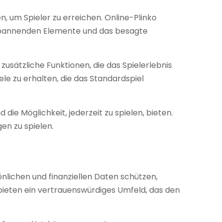
, um Spieler zu erreichen. Online-Plinko
 spannenden Elemente und das besagte
zusätzliche Funktionen, die das Spielerlebnis
le zu erhalten, die das Standardspiel
die Möglichkeit, jederzeit zu spielen, bieten.
en zu spielen.
rsönlichen und finanziellen Daten schützen,
bieten ein vertrauenswürdiges Umfeld, das den