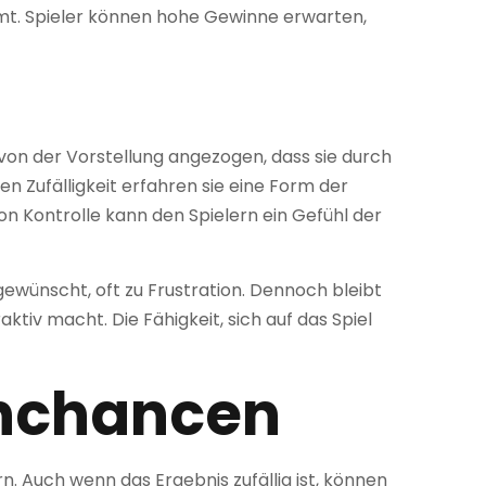
mmt. Spieler können hohe Gewinne erwarten,
von der Vorstellung angezogen, dass sie durch
en Zufälligkeit erfahren sie eine Form der
on Kontrolle kann den Spielern ein Gefühl der
 gewünscht, oft zu Frustration. Dennoch bleibt
aktiv macht. Die Fähigkeit, sich auf das Spiel
nnchancen
. Auch wenn das Ergebnis zufällig ist, können