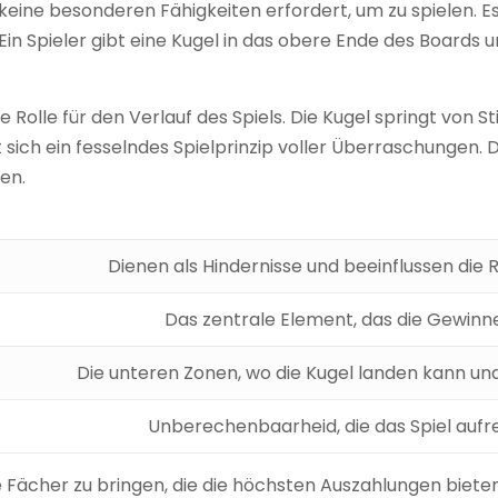
s keine besonderen Fähigkeiten erfordert, um zu spielen. Es
 Ein Spieler gibt eine Kugel in das obere Ende des Boards u
Rolle für den Verlauf des Spiels. Die Kugel springt von Stif
bt sich ein fesselndes Spielprinzip voller Überraschungen
en.
Dienen als Hindernisse und beeinflussen die 
Das zentrale Element, das die Gewinn
Die unteren Zonen, wo die Kugel landen kann und
Unberechenbaarheid, die das Spiel auf
 die Fächer zu bringen, die die höchsten Auszahlungen biet