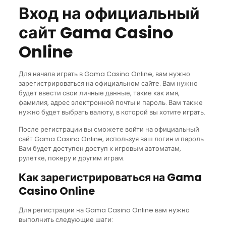
Вход на официальный
сайт Gama Casino
Online
Для начала играть в Gama Casino Online, вам нужно
зарегистрироваться на официальном сайте. Вам нужно
будет ввести свои личные данные, такие как имя,
фамилия, адрес электронной почты и пароль. Вам также
нужно будет выбрать валюту, в которой вы хотите играть.
После регистрации вы сможете войти на официальный
сайт Gama Casino Online, используя ваш логин и пароль.
Вам будет доступен доступ к игровым автоматам,
рулетке, покеру и другим играм.
Как зарегистрироваться на Gama
Casino Online
Для регистрации на Gama Casino Online вам нужно
выполнить следующие шаги: