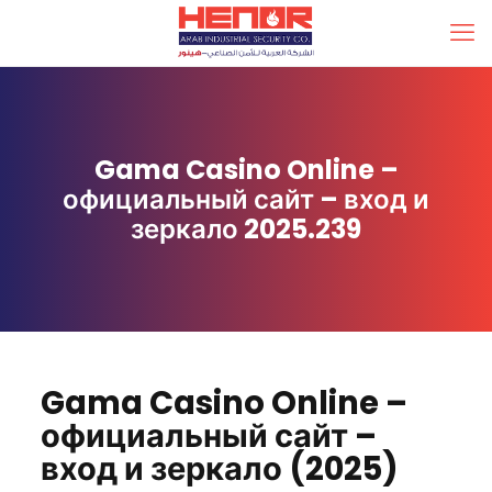
Gama Casino Online –
официальный сайт – вход и
зеркало 2025.239
Gama Casino Online –
официальный сайт –
вход и зеркало (2025)