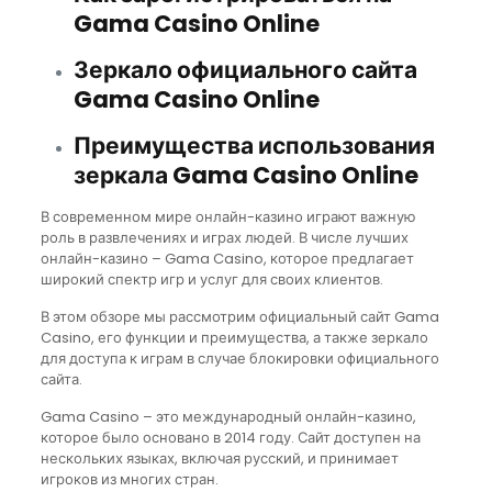
Gama Casino Online
Зеркало официального сайта
Gama Casino Online
Преимущества использования
зеркала Gama Casino Online
В современном мире онлайн-казино играют важную
роль в развлечениях и играх людей. В числе лучших
онлайн-казино – Gama Casino, которое предлагает
широкий спектр игр и услуг для своих клиентов.
В этом обзоре мы рассмотрим официальный сайт Gama
Casino, его функции и преимущества, а также зеркало
для доступа к играм в случае блокировки официального
сайта.
Gama Casino – это международный онлайн-казино,
которое было основано в 2014 году. Сайт доступен на
нескольких языках, включая русский, и принимает
игроков из многих стран.