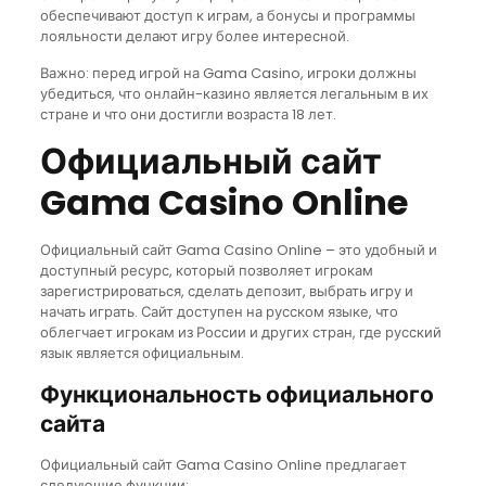
обеспечивают доступ к играм, а бонусы и программы
лояльности делают игру более интересной.
Важно: перед игрой на Gama Casino, игроки должны
убедиться, что онлайн-казино является легальным в их
стране и что они достигли возраста 18 лет.
Официальный сайт
Gama Casino Online
Официальный сайт Gama Casino Online – это удобный и
доступный ресурс, который позволяет игрокам
зарегистрироваться, сделать депозит, выбрать игру и
начать играть. Сайт доступен на русском языке, что
облегчает игрокам из России и других стран, где русский
язык является официальным.
Функциональность официального
сайта
Официальный сайт Gama Casino Online предлагает
следующие функции: