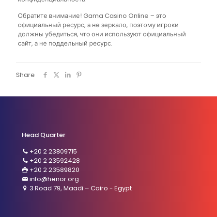
Обратите внимание! Gama Casino Online – это
официальный ресурс, а не зеркало, поэтому игроки
должны убедиться, что они используют официальный
сайт, а не поддельный ресурс.
Share
Head Quarter
+20 2 23809715
+20 2 23592428
+20 2 23589820
info@henor.org
3 Road 79, Maadi – Cairo - Egypt