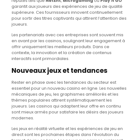
réputés tels que
NetEnt
,
Microgaming
ou
Play’n GO
garantit aux joueurs des expériences de jeu de qualité
supérieure. Ces fournisseurs innovent continuellement
pour sortir des titres captivants qui attirent l’attention des
joueurs.
Les partenariats avec ces entreprises sont souvent mis
en avant par les casinos, soulignant leur engagement à
offrir uniquement les meilleurs produits. Dans ce
contexte, la innovation et la création de contenus
interactifs sont primordiales.
Nouveaux jeux et tendances
Rester en phase avec les tendances du secteur est
essentiel pour un nouveau casino en ligne. Les nouvelles
mécaniques de jeu, les graphismes améliorés et les
thèmes populaires attirent systématiquement les
joueurs. Les casinos qui adaptent leur offre en continu
sont mieux armés pour satisfaire les désirs des joueurs
modernes.
Les jeux en réalité virtuelle et les expériences de jeu en
direct sont les prochaines étapes dans l’évolution du