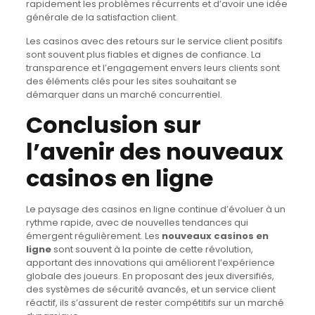
rapidement les problèmes récurrents et d’avoir une idée
générale de la satisfaction client.
Les casinos avec des retours sur le service client positifs
sont souvent plus fiables et dignes de confiance. La
transparence et l’engagement envers leurs clients sont
des éléments clés pour les sites souhaitant se
démarquer dans un marché concurrentiel.
Conclusion sur
l’avenir des nouveaux
casinos en ligne
Le paysage des casinos en ligne continue d’évoluer à un
rythme rapide, avec de nouvelles tendances qui
émergent régulièrement. Les
nouveaux casinos en
ligne
sont souvent à la pointe de cette révolution,
apportant des innovations qui améliorent l’expérience
globale des joueurs. En proposant des jeux diversifiés,
des systèmes de sécurité avancés, et un service client
réactif, ils s’assurent de rester compétitifs sur un marché