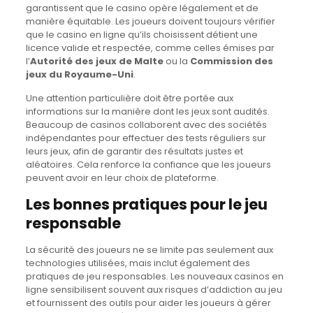
garantissent que le casino opère légalement et de
manière équitable. Les joueurs doivent toujours vérifier
que le casino en ligne qu’ils choisissent détient une
licence valide et respectée, comme celles émises par
l’
Autorité des jeux de Malte
ou la
Commission des
jeux du Royaume-Uni
.
Une attention particulière doit être portée aux
informations sur la manière dont les jeux sont audités.
Beaucoup de casinos collaborent avec des sociétés
indépendantes pour effectuer des tests réguliers sur
leurs jeux, afin de garantir des résultats justes et
aléatoires. Cela renforce la confiance que les joueurs
peuvent avoir en leur choix de plateforme.
Les bonnes pratiques pour le jeu
responsable
La sécurité des joueurs ne se limite pas seulement aux
technologies utilisées, mais inclut également des
pratiques de jeu responsables. Les nouveaux casinos en
ligne sensibilisent souvent aux risques d’addiction au jeu
et fournissent des outils pour aider les joueurs à gérer