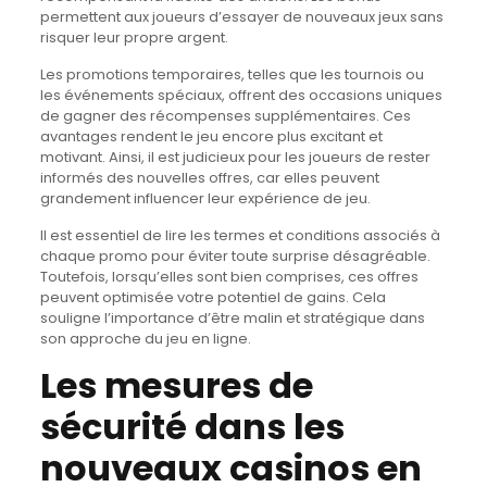
permettent aux joueurs d’essayer de nouveaux jeux sans
risquer leur propre argent.
Les promotions temporaires, telles que les tournois ou
les événements spéciaux, offrent des occasions uniques
de gagner des récompenses supplémentaires. Ces
avantages rendent le jeu encore plus excitant et
motivant. Ainsi, il est judicieux pour les joueurs de rester
informés des nouvelles offres, car elles peuvent
grandement influencer leur expérience de jeu.
Il est essentiel de lire les termes et conditions associés à
chaque promo pour éviter toute surprise désagréable.
Toutefois, lorsqu’elles sont bien comprises, ces offres
peuvent optimisée votre potentiel de gains. Cela
souligne l’importance d’être malin et stratégique dans
son approche du jeu en ligne.
Les mesures de
sécurité dans les
nouveaux casinos en