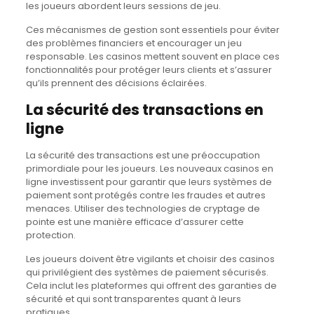
les joueurs abordent leurs sessions de jeu.
Ces mécanismes de gestion sont essentiels pour éviter
des problèmes financiers et encourager un jeu
responsable. Les casinos mettent souvent en place ces
fonctionnalités pour protéger leurs clients et s’assurer
qu’ils prennent des décisions éclairées.
La sécurité des transactions en
ligne
La sécurité des transactions est une préoccupation
primordiale pour les joueurs. Les nouveaux casinos en
ligne investissent pour garantir que leurs systèmes de
paiement sont protégés contre les fraudes et autres
menaces. Utiliser des technologies de cryptage de
pointe est une manière efficace d’assurer cette
protection.
Les joueurs doivent être vigilants et choisir des casinos
qui privilégient des systèmes de paiement sécurisés.
Cela inclut les plateformes qui offrent des garanties de
sécurité et qui sont transparentes quant à leurs
pratiques.