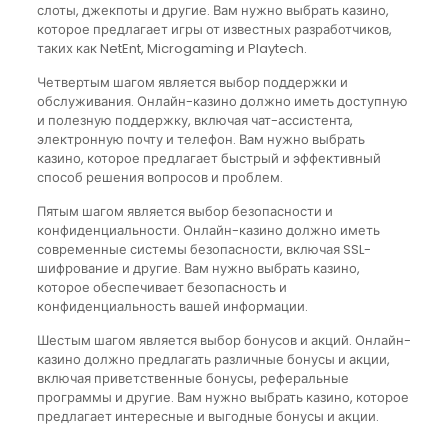
слоты, джекпоты и другие. Вам нужно выбрать казино,
которое предлагает игры от известных разработчиков,
таких как NetEnt, Microgaming и Playtech.
Четвертым шагом является выбор поддержки и
обслуживания. Онлайн-казино должно иметь доступную
и полезную поддержку, включая чат-ассистента,
электронную почту и телефон. Вам нужно выбрать
казино, которое предлагает быстрый и эффективный
способ решения вопросов и проблем.
Пятым шагом является выбор безопасности и
конфиденциальности. Онлайн-казино должно иметь
современные системы безопасности, включая SSL-
шифрование и другие. Вам нужно выбрать казино,
которое обеспечивает безопасность и
конфиденциальность вашей информации.
Шестым шагом является выбор бонусов и акций. Онлайн-
казино должно предлагать различные бонусы и акции,
включая приветственные бонусы, реферальные
программы и другие. Вам нужно выбрать казино, которое
предлагает интересные и выгодные бонусы и акции.