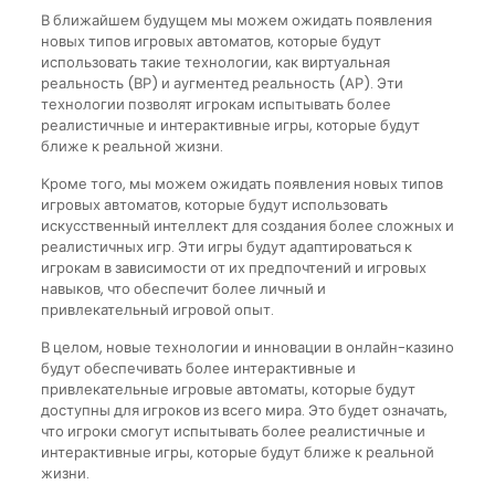
В ближайшем будущем мы можем ожидать появления
новых типов игровых автоматов, которые будут
использовать такие технологии, как виртуальная
реальность (ВР) и аугментед реальность (АР). Эти
технологии позволят игрокам испытывать более
реалистичные и интерактивные игры, которые будут
ближе к реальной жизни.
Кроме того, мы можем ожидать появления новых типов
игровых автоматов, которые будут использовать
искусственный интеллект для создания более сложных и
реалистичных игр. Эти игры будут адаптироваться к
игрокам в зависимости от их предпочтений и игровых
навыков, что обеспечит более личный и
привлекательный игровой опыт.
В целом, новые технологии и инновации в онлайн-казино
будут обеспечивать более интерактивные и
привлекательные игровые автоматы, которые будут
доступны для игроков из всего мира. Это будет означать,
что игроки смогут испытывать более реалистичные и
интерактивные игры, которые будут ближе к реальной
жизни.