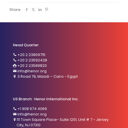
Share
Head Quarter
+20 2 23809715
+20 2 23592428
+20 2 23589820
info@henor.org
3 Road 79, Maadi – Cairo - Egypt
US Branch : Henor International Inc.
+1 908 674 4069
info@henor.org
111 Town Square Place- Suite 1201, Unit # 7 - Jersey
City, NJ 07310