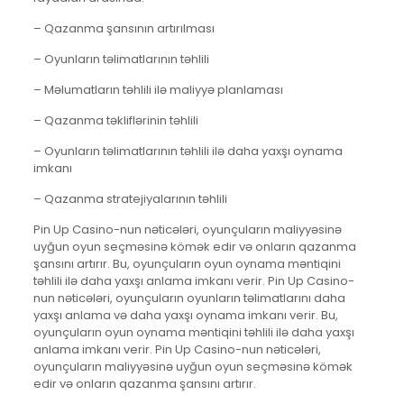
– Qazanma şansının artırılması
– Oyunların təlimatlarının təhlili
– Məlumatların təhlili ilə maliyyə planlaması
– Qazanma təkliflərinin təhlili
– Oyunların təlimatlarının təhlili ilə daha yaxşı oynama
imkanı
– Qazanma stratejiyalarının təhlili
Pin Up Casino-nun nəticələri, oyunçuların maliyyəsinə
uyğun oyun seçməsinə kömək edir və onların qazanma
şansını artırır. Bu, oyunçuların oyun oynama məntiqini
təhlili ilə daha yaxşı anlama imkanı verir. Pin Up Casino-
nun nəticələri, oyunçuların oyunların təlimatlarını daha
yaxşı anlama və daha yaxşı oynama imkanı verir. Bu,
oyunçuların oyun oynama məntiqini təhlili ilə daha yaxşı
anlama imkanı verir. Pin Up Casino-nun nəticələri,
oyunçuların maliyyəsinə uyğun oyun seçməsinə kömək
edir və onların qazanma şansını artırır.