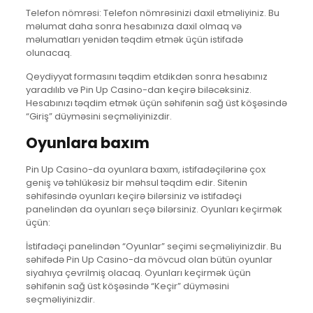
Telefon nömrəsi: Telefon nömrəsinizi daxil etməliyiniz. Bu
məlumat daha sonra hesabınıza daxil olmaq və
məlumatları yenidən təqdim etmək üçün istifadə
olunacaq.
Qeydiyyat formasını təqdim etdikdən sonra hesabınız
yaradılıb və Pin Up Casino-dan keçirə biləcəksiniz.
Hesabınızı təqdim etmək üçün səhifənin sağ üst köşəsində
“Giriş” düyməsini seçməliyinizdir.
Oyunlara baxım
Pin Up Casino-da oyunlara baxım, istifadəçilərinə çox
geniş və təhlükəsiz bir məhsul təqdim edir. Sitenin
səhifəsində oyunları keçirə bilərsiniz və istifadəçi
panelindən da oyunları seçə bilərsiniz. Oyunları keçirmək
üçün:
İstifadəçi panelindən “Oyunlar” seçimi seçməliyinizdir. Bu
səhifədə Pin Up Casino-da mövcud olan bütün oyunlar
siyahıya çevrilmiş olacaq. Oyunları keçirmək üçün
səhifənin sağ üst köşəsində “Keçir” düyməsini
seçməliyinizdir.