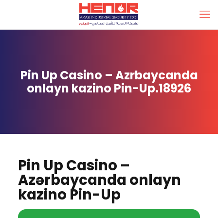
Pin Up Casino – Azrbaycanda
onlayn kazino Pin-Up.18926
Pin Up Casino –
Azərbaycanda onlayn
kazino Pin-Up