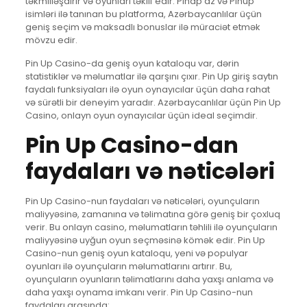
təkmilləşdirir və oyunları təklif edir. Pinap az və Pinup
isimləri ilə tanınan bu platforma, Azərbaycanlılar üçün
geniş seçim və maksadlı bonuslar ilə müraciət etmək
mövzu edir.
Pin Up Casino-da geniş oyun kataloqu var, dərin
statistiklər və məlumatlar ilə qarşını çıxır. Pin Up giriş saytın
faydalı funksiyaları ilə oyun oynayıcılar üçün daha rahat
və sürətli bir deneyim yaradır. Azərbaycanlılar üçün Pin Up
Casino, onlayn oyun oynayıcılar üçün ideal seçimdir.
Pin Up Casino-dan
faydaları və nəticələri
Pin Up Casino-nun faydaları və nəticələri, oyunçuların
maliyyəsinə, zamanına və təlimatına görə geniş bir çoxluq
verir. Bu onlayn casino, məlumatların təhlili ilə oyunçuların
maliyyəsinə uyğun oyun seçməsinə kömək edir. Pin Up
Casino-nun geniş oyun kataloqu, yeni və populyar
oyunları ilə oyunçuların məlumatlarını artırır. Bu,
oyunçuların oyunların təlimatlarını daha yaxşı anlama və
daha yaxşı oynama imkanı verir. Pin Up Casino-nun
faydaları arasında: