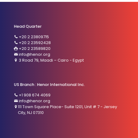
Head Quarter
+20 2 23809715
+20 2 23592428
+20 2 23589820
info@henor.org
3 Road 79, Maadi – Cairo - Egypt
US Branch : Henor International Inc.
+1 908 674 4069
info@henor.org
111 Town Square Place- Suite 1201, Unit # 7 - Jersey
City, NJ 07310