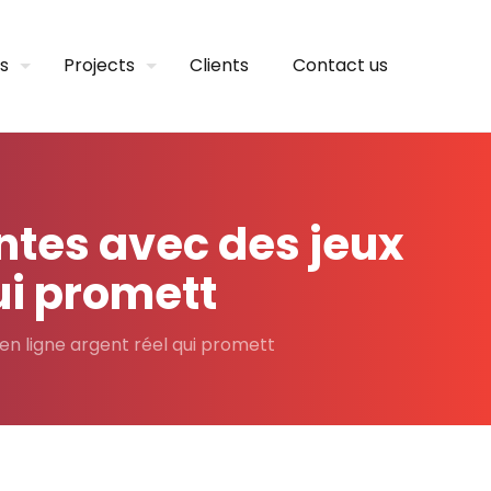
s
Projects
Clients
Contact us
ntes avec des jeux
ui promett
en ligne argent réel qui promett