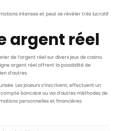
motions intenses et peut se révéler très lucratif
e argent réel
er de l’argent réel sur divers jeux de casino.
gne argent réel offrent la possibilité de
ien d’autres.
risée. Les joueurs s’inscrivent, effectuent un
ur compte bancaire ou via d’autres méthodes de
rmations personnelles et financières.