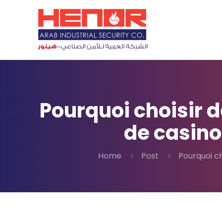
Pourquoi choisir 
de casino
Home
Post
Pourquoi ch