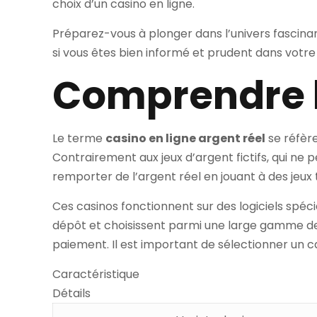
choix d’un casino en ligne.
Préparez-vous à plonger dans l’univers fascinant
si vous êtes bien informé et prudent dans votr
Comprendre le
Le terme
casino en ligne argent réel
se réfère
Contrairement aux jeux d’argent fictifs, qui ne 
remporter de l’argent réel en jouant à des jeux t
Ces casinos fonctionnent sur des logiciels spécia
dépôt et choisissent parmi une large gamme de 
paiement. Il est important de sélectionner un ca
Caractéristique
Détails