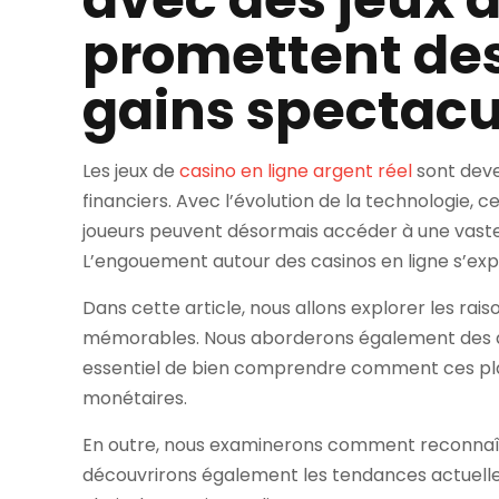
promettent des
gains spectacu
Les jeux de
casino en ligne argent réel
sont deve
financiers. Avec l’évolution de la technologie, 
joueurs peuvent désormais accéder à une vaste g
L’engouement autour des casinos en ligne s’expli
Dans cette article, nous allons explorer les rai
mémorables. Nous aborderons également des aspect
essentiel de bien comprendre comment ces plat
monétaires.
En outre, nous examinerons comment reconnaître
découvrirons également les tendances actuelles 