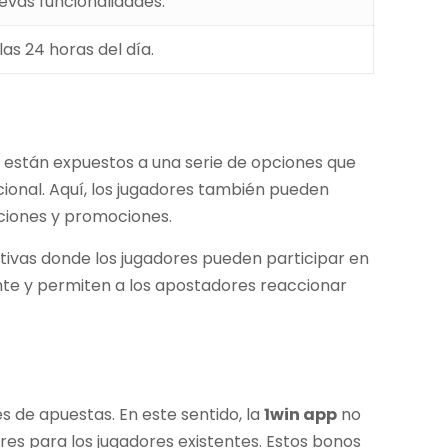
evas funcionalidades.
las 24 horas del día.
s están expuestos a una serie de opciones que
pcional. Aquí, los jugadores también pueden
aciones y promociones.
rtivas donde los jugadores pueden participar en
nte y permiten a los apostadores reaccionar
 de apuestas. En este sentido, la
1win app
no
es para los jugadores existentes. Estos bonos