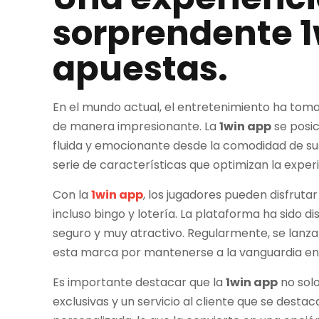
sorprendente 1
apuestas.
En el mundo actual, el entretenimiento ha tomad
de manera impresionante. La
1win app
se posi
fluida y emocionante desde la comodidad de sus 
serie de características que optimizan la experi
Con la
1win app
, los jugadores pueden disfruta
incluso bingo y lotería. La plataforma ha sido 
seguro y muy atractivo. Regularmente, se lanza
esta marca por mantenerse a la vanguardia en e
Es importante destacar que la
1win app
no solo
exclusivas y un servicio al cliente que se desta