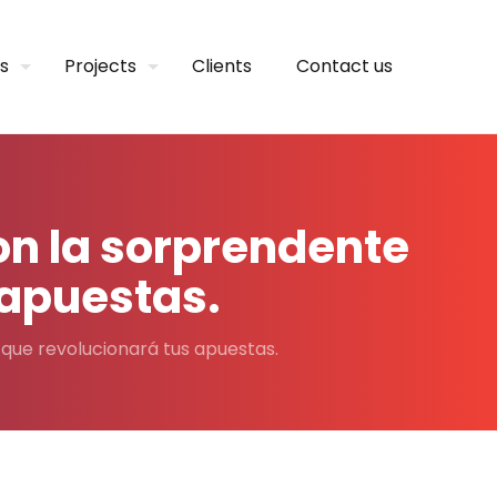
s
Projects
Clients
Contact us
on la sorprendente
 apuestas.
 que revolucionará tus apuestas.