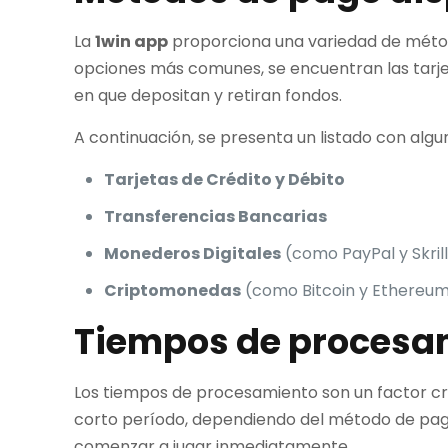
La
1win app
proporciona una variedad de método
opciones más comunes, se encuentran las tarjet
en que depositan y retiran fondos.
A continuación, se presenta un listado con algu
Tarjetas de Crédito y Débito
Transferencias Bancarias
Monederos Digitales
(como PayPal y Skril
Criptomonedas
(como Bitcoin y Ethereu
Tiempos de procesa
Los tiempos de procesamiento son un factor cru
corto período, dependiendo del método de pago e
comenzar a jugar inmediatamente.