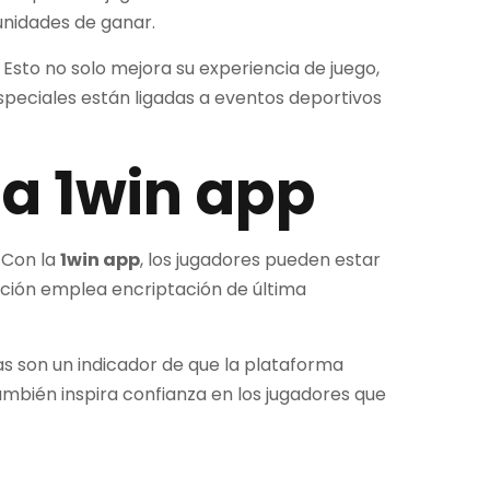
unidades de ganar.
sto no solo mejora su experiencia de juego,
speciales están ligadas a eventos deportivos
la 1win app
 Con la
1win app
, los jugadores pueden estar
ación emplea encriptación de última
ias son un indicador de que la plataforma
mbién inspira confianza en los jugadores que