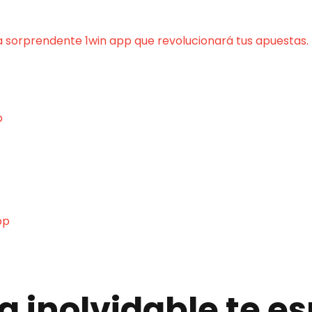
la sorprendente 1win app que revolucionará tus apuestas.
p
pp
 inolvidable te es