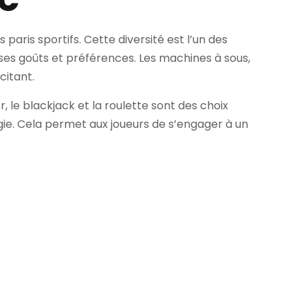
aris sportifs. Cette diversité est l’un des
 ses goûts et préférences. Les machines à sous,
citant.
, le blackjack et la roulette sont des choix
ie. Cela permet aux joueurs de s’engager à un