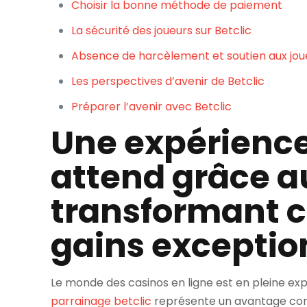
Choisir la bonne méthode de paiement
La sécurité des joueurs sur Betclic
Absence de harcèlement et soutien aux jou
Les perspectives d’avenir de Betclic
Préparer l’avenir avec Betclic
Une expérience
attend grâce a
transformant c
gains exceptio
Le monde des casinos en ligne est en pleine exp
parrainage betclic
représente un avantage consi