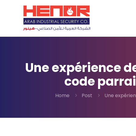
Une expérience de
code parrai
Home
Post
Une expérien