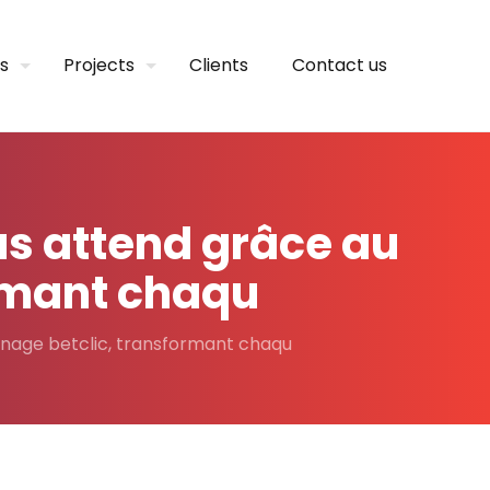
s
Projects
Clients
Contact us
us attend grâce au
ormant chaqu
inage betclic, transformant chaqu