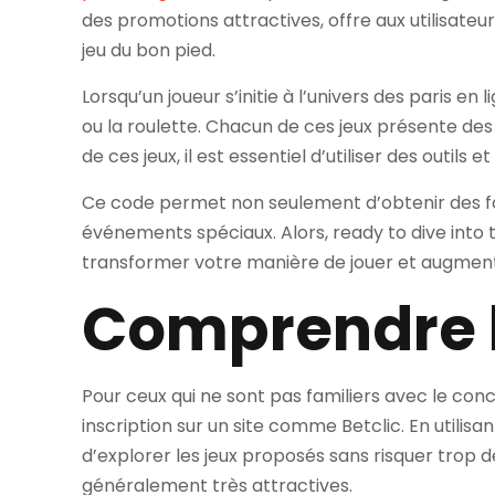
des promotions attractives, offre aux utilisateu
jeu du bon pied.
Lorsqu’un joueur s’initie à l’univers des paris en
ou la roulette. Chacun de ces jeux présente des 
de ces jeux, il est essentiel d’utiliser des outil
Ce code permet non seulement d’obtenir des fo
événements spéciaux. Alors, ready to dive into
transformer votre manière de jouer et augmen
Comprendre l
Pour ceux qui ne sont pas familiers avec le conc
inscription sur un site comme Betclic. En utili
d’explorer les jeux proposés sans risquer trop d
généralement très attractives.