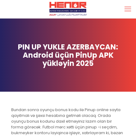
PIN UP YUKLE AZERBAYCAN:
Android üçün PinUp APK
yükləyin 2025
Bundan sonra oyunçu bonus kodu ilə Pinup online sayta
qayıtmalı və şəxsi hesabına getməli olacaq. Orada
oyunçu bonus kodunu daxil etməyiniz lazım olan bir
forma görəcək. Futbol mərc xətti üçün pinup -i seçdim,
bukmeyker kontoru layiqincə işləyir, xatırlayıram ki, bəzən