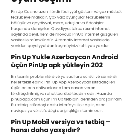
Pin Up Casino uzun illərdir fəaliyyət göstərir və çox müsbət
təcrübəyə malikdir. Çox vaxt oyunçular təcrübələrini
bölüşür və qeydiyyat, mərc, uduşlar və ödənişlər
haqqında danışırlar. Qeydiyyat təkcə rəsmi internet
saytında deyil, həm də mövcud PinUp İnternet güzgüləri
vasitəsilə mümkündür. Alternativ İnternet vasitələrlə
yenidən qeydiyyatdan keçməyinizə ehtiyac yoxdur.
Pin Up Yukle Azerbaycan Android
üçün PinUp apk yükləyin 202
Biz texniki problemlərə və ya suallara sürətli və səmərəli
həllər təklif edirik. Pin-Up App Azərbaycan istifadəçiləri
üçün onların ehtiyaclarına tam cavab verən
fərdiləşdirilmiş və rahat təcrübə təqdim edir. Hazırda
pinupapp.com üçün Pin Up tətbiqini dərindən araşdırıram.
Bu tətbiq istifadəçi dostu interfeysi ilə seçilir, asan
naviqasiya və istifadəçi qarşılıqlılığını təmin edir.
Pin Up Mobil versiya vs tətbiq –
hansı daha yaxşıdır?