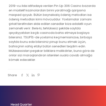
2019-cu ildə istifadəyə verilən Pin Up 306 Casino bazarda
ən müxtəlif kazinolardan birini yaratmağı qarşısına
məqsəd qoyub. Bütün beynəlxalq ödəniş metodları isə
ödəniş metodları kimi mövcuddur. Yoxlamalar zamanı
şirkət tərəfindən əldə edilən sənədlər bizə ədalətli oyun
zəmanəti verir. Belə ki, təhlükəsiz şəkildə saytda
qeydiyyatdan keçib casinoda bahis etməyə başlaya
bilərsiniz. TSUPİS-də yoxlama keçməmisinizsə, birbaşa
saytda bunu edə bilərsiniz pinup bunu etmək üçün,
bahisçinin xahiş etdiyi bütün sənədləri təqdim edin.
Mütəxəssisləri peşəkar biliklərə malikdirlər, buna görə də
onlar sizi maraqlandıran istənilən suala cavab almağa
kömək edəcəklər.
Share
Head Quarter