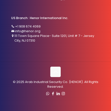
US Branch : Henor International Inc.
+1 908 674 4069
info@henor.org
111 Town Square Place- Suite 1201, Unit # 7 - Jersey
City, NJ 07310
© 2025 Arab Industrial Security Co. (HENOR). All Rights
Reserved.