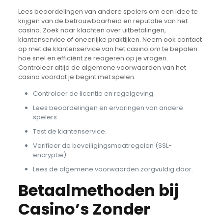
Lees beoordelingen van andere spelers om een idee te
krijgen van de betrouwbaarheid en reputatie van het
casino. Zoek naar klachten over uitbetalingen,
klantenservice of oneerlijke praktijken. Neem ook contact
op met de klantenservice van het casino om te bepalen
hoe snel en efficiënt ze reageren op je vragen.
Controleer altijd de algemene voorwaarden van het
casino voordat je begint met spelen.
Controleer de licentie en regelgeving.
Lees beoordelingen en ervaringen van andere
spelers.
Test de klantenservice.
Verifieer de beveiligingsmaatregelen (SSL-
encryptie).
Lees de algemene voorwaarden zorgvuldig door.
Betaalmethoden bij
Casino’s Zonder