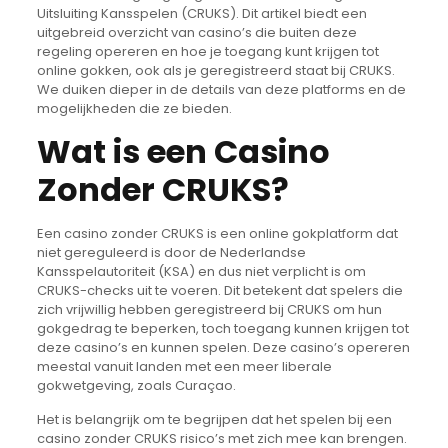
Uitsluiting Kansspelen (CRUKS). Dit artikel biedt een
uitgebreid overzicht van casino’s die buiten deze
regeling opereren en hoe je toegang kunt krijgen tot
online gokken, ook als je geregistreerd staat bij CRUKS.
We duiken dieper in de details van deze platforms en de
mogelijkheden die ze bieden.
Wat is een Casino
Zonder CRUKS?
Een casino zonder CRUKS is een online gokplatform dat
niet gereguleerd is door de Nederlandse
Kansspelautoriteit (KSA) en dus niet verplicht is om
CRUKS-checks uit te voeren. Dit betekent dat spelers die
zich vrijwillig hebben geregistreerd bij CRUKS om hun
gokgedrag te beperken, toch toegang kunnen krijgen tot
deze casino’s en kunnen spelen. Deze casino’s opereren
meestal vanuit landen met een meer liberale
gokwetgeving, zoals Curaçao.
Het is belangrijk om te begrijpen dat het spelen bij een
casino zonder CRUKS risico’s met zich mee kan brengen.