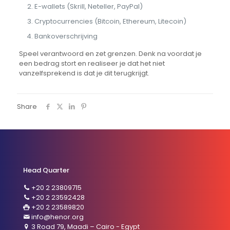
E-wallets (Skrill, Neteller, PayPal)
Cryptocurrencies (Bitcoin, Ethereum, Litecoin)
Bankoverschrijving
Speel verantwoord en zet grenzen. Denk na voordat je
een bedrag stort en realiseer je dat het niet
vanzelfsprekend is dat je dit terugkrijgt.
Share
Head Quarter
+20 2 23809715
+20 2 23592428
+20 2 23589820
info@henor.org
3 Road 79, Maadi – Cairo - Egypt