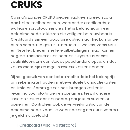
CRUKS
Casino’s zonder CRUKS bieden vaak een breed scala
aan betaalmethoden aan, waaronder creditcards, e-
wallets en cryptocurrencies. Het is belangrijk om een
betaalmethode te kiezen die veilig en betrouwbaar is.
Creditcards zijn een populaire optie, maar het kan langer
duren voordat je geld is uitbetaald. E-wallets, zoals Skrill
en Neteller, bieden snellere uitbetalingen, maar kunnen
hogere transactiekosten hebben. Cryptocurrencies,
zoals Bitcoin, zijn een steeds populairdere optie, omdat
ze anoniem zijn en lage transactiekosten hebben.
Bij het gebruik van een betaalmethode is het belangrijk
om rekening te houden met eventuele transactiekosten
en limieten. Sommige casino’s brengen kosten in
rekening voor stortingen en opnames, terwijl andere
limieten stellen aan het bedrag dat je kunt storten of
opnemen. Controleer ook de verwerkingstijd van de
betaalmethode, zodat je weet hoelang het duurt voordat
je geld is uitbetaald.
Creditcard (Visa, Mastercard)