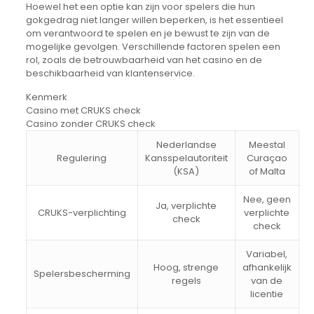
Hoewel het een optie kan zijn voor spelers die hun
gokgedrag niet langer willen beperken, is het essentieel
om verantwoord te spelen en je bewust te zijn van de
mogelijke gevolgen. Verschillende factoren spelen een
rol, zoals de betrouwbaarheid van het casino en de
beschikbaarheid van klantenservice.
Kenmerk
Casino met CRUKS check
Casino zonder CRUKS check
Nederlandse
Meestal
Regulering
Kansspelautoriteit
Curaçao
(KSA)
of Malta
Nee, geen
Ja, verplichte
CRUKS-verplichting
verplichte
check
check
Variabel,
Hoog, strenge
afhankelijk
Spelersbescherming
regels
van de
licentie