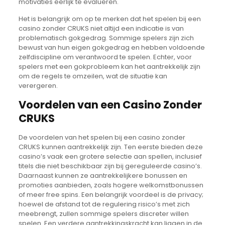
motivaties eerlijk te evalueren.
Het is belangrijk om op te merken dat het spelen bij een
casino zonder CRUKS niet altijd een indicatie is van
problematisch gokgedrag. Sommige spelers zijn zich
bewust van hun eigen gokgedrag en hebben voldoende
zelfdiscipline om verantwoord te spelen. Echter, voor
spelers met een gokprobleem kan het aantrekkelijk zijn
om de regels te omzeilen, wat de situatie kan
verergeren.
Voordelen van een Casino Zonder
CRUKS
De voordelen van het spelen bij een casino zonder
CRUKS kunnen aantrekkelijk zijn. Ten eerste bieden deze
casino’s vaak een grotere selectie aan spellen, inclusief
titels die niet beschikbaar zijn bij gereguleerde casino’s.
Daarnaast kunnen ze aantrekkelijkere bonussen en
promoties aanbieden, zoals hogere welkomstbonussen
of meer free spins. Een belangrijk voordeel is de privacy;
hoewel de afstand tot de regulering risico’s met zich
meebrengt, zullen sommige spelers discreter willen
spelen. Een verdere aantrekkingskracht kan liggen in de