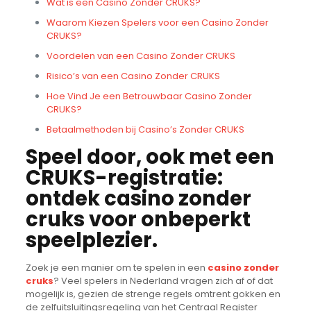
Wat is een Casino Zonder CRUKS?
Waarom Kiezen Spelers voor een Casino Zonder
CRUKS?
Voordelen van een Casino Zonder CRUKS
Risico’s van een Casino Zonder CRUKS
Hoe Vind Je een Betrouwbaar Casino Zonder
CRUKS?
Betaalmethoden bij Casino’s Zonder CRUKS
Speel door, ook met een
CRUKS-registratie:
ontdek casino zonder
cruks voor onbeperkt
speelplezier.
Zoek je een manier om te spelen in een
casino zonder
cruks
? Veel spelers in Nederland vragen zich af of dat
mogelijk is, gezien de strenge regels omtrent gokken en
de zelfuitsluitingsregeling van het Centraal Register