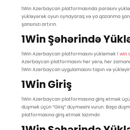
1Win Azerbaycan platformasında parasını yüklə
yükləyərək oyun oynayaraq və ya qazanma şansı
şansınızı artırın.
1Win Şəhərində Yükl
1Win Azerbaycan platformasını yükləmək
1 win 
Azerbaycan platformasını her yerə, her zamanda
1Win Azerbaycan uygulamasını tapın və yükləyin
1Win Giriş
1Win Azerbaycan platformasına giriş etmək üçün 1
düşmək üçün “Giriş” düyməsini vurun. Başa düş
platformasına giriş etmək lazımdır.
1Win Şəhərində Yükl