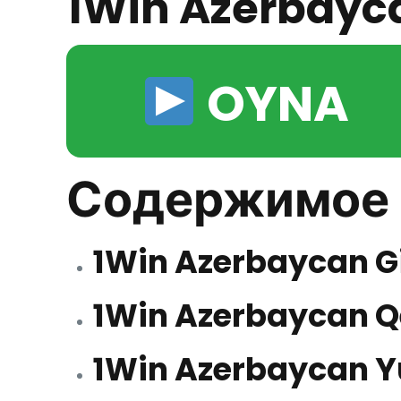
1Win Azerbayca
OYNA
Содержимое
1Win Azerbaycan Gi
1Win Azerbaycan Q
1Win Azerbaycan Y