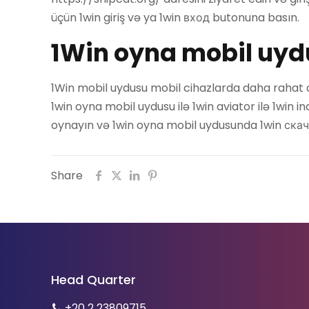
üçün 1win giriş və ya 1win вход butonuna basın.
1Win oyna mobil uy
1Win mobil uydusu mobil cihazlarda daha rahat 
1win oyna mobil uydusu ilə 1win aviator ilə 1win
oynayın və 1win oyna mobil uydusunda 1win скач
Share
Head Quarter
+20 2 23809715