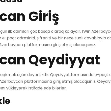
can Giriş
n ilk adımları çox basqa olaraq kolaydır. 1Win Azerbaycan
poçt adresinizi, şifrənizi və bir neçə sualı cavablayıb d
Azerbaycan platformasına giriş etmiş olacaqsınız.
can Qeydiyyat
rmək üçün dəyərsizdir. Qeydiyyat formasında e-poçt adres
n Azerbaycan platformasına giriş etmiş olacaqsınız. Qeydiy
 yükləyərək istifadə edə bilərlər.
klə