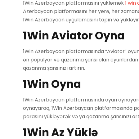
1Win Azerbaycan platformasını yükləmək
1 win 
Azerbaycan platformasını her yerə, her zamanda
1Win Azerbaycan uygulamasını tapın və yükləyin
1Win Aviator Oyna
1Win Azerbaycan platformasında “Aviator” oyunu
ən populyar və qazanma şansı olan oyunlardan 
qazanma şansınızı artırın.
1Win Oyna
1Win Azerbaycan platformasında oyun oynayaraq
oynayaraq, 1Win Azerbaycan platformasında par
parasını yükləyərək və ya qazanma şansınızı artı
1Win Az Yüklə