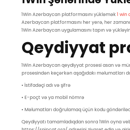
1Win Azerbaycan platformasını yükləmək
1 win 
Azerbaycan platformasını her yerə, her zamanda
1Win Azerbaycan uygulamasını tapın və yükləyin
Qeydiyyat pr
1Win Azerbaycan qeydiyyat prosesi asan və müra
prosesindən keçərkən aşağıdakı məlumatları daxi
• İstifadəçi adı və şifrə
• E-poçt və ya mobil nömrə
• Məlumatları doğrulamaq üçün kodu göndəriləc
Qeydiyyatı tamamladıqdan sonra 1Win oyna veb sa
https://snipcat.org/ adresini ziyaret edin və gir