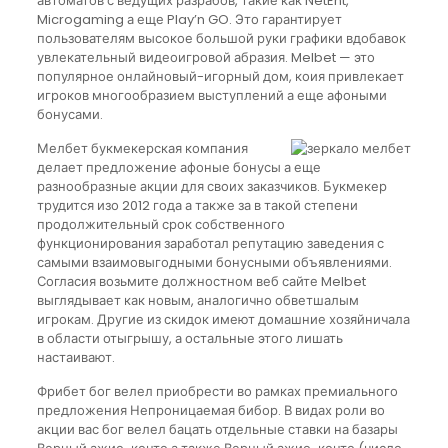
автоматов с ведущих разрабов, такие как NetEnt,
Microgaming а еще Play’n GO. Это гарантирует
пользователям высокое большой руки графики вдобавок
увлекательный видеоигровой абразия. Melbet — это
популярное онлайновый-игорный дом, коия привлекает
игроков многообразием выступлений а еще афоными
бонусами.
Мелбет букмекерская компания
делает предложение афоные бонусы а еще
разнообразные акции для своих заказчиков. Букмекер
трудится изо 2012 года а также за в такой степени
продолжительный срок собственного
функционирования заработал репутацию заведения с
самыми взаимовыгодными бонусными объявлениями.
Согласия возьмите должностном веб сайте Melbet
выглядывает как новым, аналогично обветшалым
игрокам. Другие из скидок имеют домашние хозяйничала
в области отыгрышу, а остальные этого лишать
настаивают.
Фрибет бог велел приобрести во рамках премиального
предложения Непроницаемая бибор. В видах роли во
акции вас бог велел бацать отдельные ставки на базары