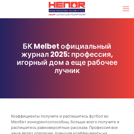
БК Melbet официальный
журнал 2025: профессия,
игорный дом а еще рабочее
лучник
Коэффициенты получите и распишитесь футбол во
Мелбет конкурентоспособны, больше всего получите и
распишитесь равновероятные рассказа. Профессия все
чаще ведет операции, повышая коэффициенты на