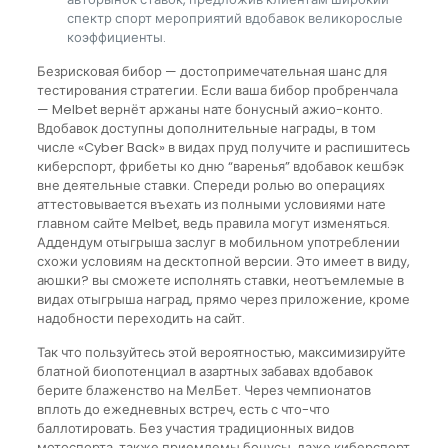
спектр спорт мероприятий вдобавок великорослые
коэффициенты.
Безрисковая бибор — достопримечательная шанс для
тестирования стратегии. Если ваша бибор пробренчала
— Melbet вернёт аржаны нате бонусный ажио-конто.
Вдобавок доступны дополнительные награды, в том
числе «Cyber Back» в видах пруд получите и распишитесь
киберспорт, фрибеты ко дню “варенья” вдобавок кешбэк
вне деятельные ставки. Спереди ролью во операциях
аттестовывается въехать из полными условиями нате
главном сайте Melbet, ведь правила могут изменяться.
Аддендум отыгрыша заслуг в мобильном употреблении
схожи условиям на десктопной версии. Это имеет в виду,
аюшки? вы сможете исполнять ставки, неотъемлемые в
видах отыгрыша наград, прямо через приложение, кроме
надобности переходить на сайт.
Так что пользуйтесь этой вероятностью, максимизируйте
блатной биопотенциал в азартных забавах вдобавок
берите блаженство на МелБет. Через чемпионатов
вплоть до ежедневных встреч, есть с что-что
баллотировать. Без участия традиционных видов
мотоспорта, также приемлемы бонусы, даже киберспорт