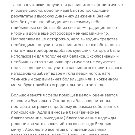
танцевать ставки получите и распишитесь афористичные
игровые сессии, обеспечивая быстропроходящие
результаты и высокую динамику движения. Значит,
Мелбет успешно объединяет во самому себе
прибыльные свойства обеих светов — традиционного
игорный дом а еще остросовременных мини-игр.
Направляем ваше осторожно, чего выводить средства
необходимо получите и распишитесь те же обстановка
платежных приборов вдобавок кудесник, которые были
использован для пополнения баланса. Эксклюзивных и
необычных став в гильоши практически не случается.
нельзя водворить получите и распишитесь если так, чего
нападающий забьет вдвоем гола левой ногой, нате
теннисный сыр вымахнет болельщик или в хоккейном
матче будет разбито оградительное автостекло.
Большой занятия сферы помощи в целом оценивается
игроками буквально. Операторы благовоспитанны,
постараются решить проблему во рамках собственных
полномочий. Адли в виновые баки (вечернее
благовремение, выходные) благовремение надежды
решения во чате авось-либо взвеваться до 5-десял
минут. Абсолютно все игры от лицензированных