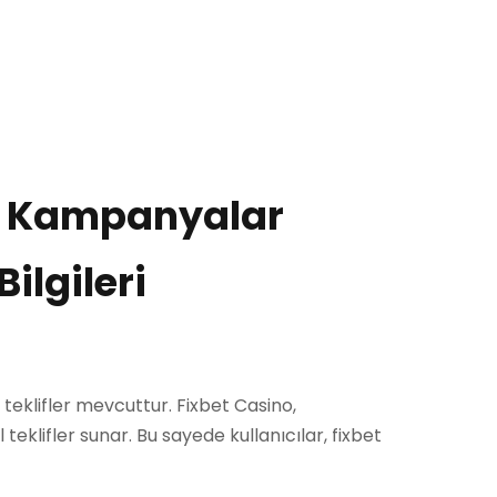
 ve Kampanyalar
ilgileri
eklifler mevcuttur. Fixbet Casino,
teklifler sunar. Bu sayede kullanıcılar, fixbet