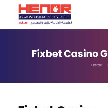
Fixbet Casino G
Home