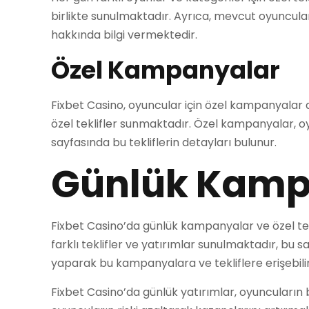
birlikte sunulmaktadır. Ayrıca, mevcut oyuncular i
hakkında bilgi vermektedir.
Özel Kampanyalar
Fixbet Casino, oyuncular için özel kampanyalar 
özel teklifler sunmaktadır. Özel kampanyalar, oyu
sayfasında bu tekliflerin detayları bulunur.
Günlük Kampa
Fixbet Casino’da günlük kampanyalar ve özel tek
farklı teklifler ve yatırımlar sunulmaktadır, bu 
yaparak bu kampanyalara ve tekliflere erişebilir
Fixbet Casino’da günlük yatırımlar, oyuncuların be