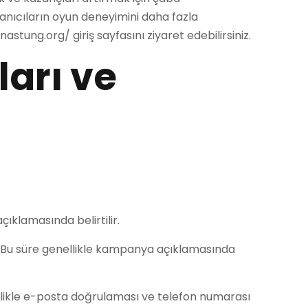
ullanıcıların oyun deneyimini daha fazla
stung.org/ giriş sayfasını ziyaret edebilirsiniz.
arı ve
çıklamasında belirtilir.
. Bu süre genellikle kampanya açıklamasında
llikle e-posta doğrulaması ve telefon numarası