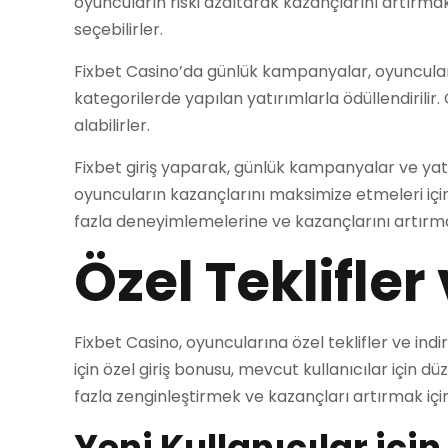
oyuncuların riski azaltarak kazançlarını artırmak
seçebilirler.
Fixbet Casino’da günlük kampanyalar, oyuncular
kategorilerde yapılan yatırımlarla ödüllendirilir. 
alabilirler.
Fixbet giriş yaparak, günlük kampanyalar ve yatır
oyuncuların kazançlarını maksimize etmeleri için
fazla deneyimlemelerine ve kazançlarını artırma
Özel Teklifler
Fixbet Casino, oyuncularına özel teklifler ve indir
için özel giriş bonusu, mevcut kullanıcılar için 
fazla zenginleştirmek ve kazançları artırmak içi
Yeni Kullanıcılar içi