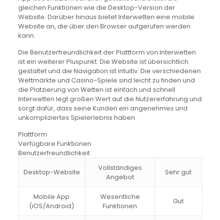
gleichen Funktionen wie die Desktop-Version der
Website. Darüber hinaus bietet Interwetten eine mobile
Website an, die über den Browser aufgerufen werden
kann.
Die Benutzerfreundlichkeit der Plattform von Interwetten
ist ein weiterer Pluspunkt. Die Website ist übersichtlich
gestaltet und die Navigation ist intuitiv. Die verschiedenen
Wettmärkte und Casino-Spiele sind leicht zu finden und
die Platzierung von Wetten ist einfach und schnell.
Interwetten legt großen Wert auf die Nutzererfahrung und
sorgt dafür, dass seine Kunden ein angenehmes und
unkompliziertes Spielerlebnis haben.
Plattform
Verfügbare Funktionen
Benutzerfreundlichkeit
Vollständiges
Desktop-Website
Sehr gut
Angebot
Mobile App
Wesentliche
Gut
(iOS/Android)
Funktionen