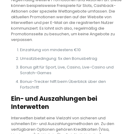
können beispielsweise Freispiele für Slots, Cashback-
Aktionen oder spezielle Wettangebote umfassen. Die
aktuellen Promotionen werden auf der Website von
Interwetten und per E-Mail an die registrierten Nutzer
kommuniziert. Es lohnt sich also, regelmäßig die
Promotionsseite zu besuchen, um keine Angebote zu
verpassen.
Einzahlung von mindestens €10
Umsatzbedingung: 5x den Bonusbetrag
Bonus gilt für Sport, Live, Casino, Live-Casino und
Scratch-Games
Bonus-Trecker hilft beim Überblick über den
Fortschritt
Ein- und Auszahlungen bei
Interwetten
Interwetten bietet eine Vielzahl von sicheren und
schnellen Ein- und Auszahlungsmethoden an. Zu den
verfügbaren Optionen gehören Kreditkarten (Visa,