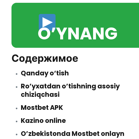
O’YNANG
Содержимое
Qanday o‘tish
Ro’yxatdan o’tishning asosiy
chiziqchasi
Mostbet APK
Kazino online
O’zbekistonda Mostbet onlayn