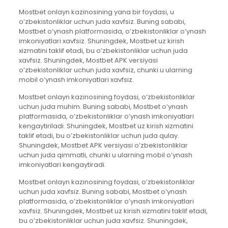
Mostbet onlayn kazinosining yana bir foydasi, u
o’zbekistonliklar uchun juda xavfsiz. Buning sababi,
Mostbet o’ynash platformasida, o’zbekistonliklar o’ynash
imkoniyatlari xavfsiz. Shuningdek, Mostbet uz kirish
xizmatini taklif etadi, bu o’zbekistonliklar uchun juda
xavfsiz. Shuningdek, Mostbet APK versiyasi
o’zbekistonliklar uchun juda xavfsiz, chunki u ularning
mobil o’ynash imkoniyatlari xavfsiz.
Mostbet onlayn kazinosining foydasi, o’zbekistonliklar
uchun juda muhim. Buning sababi, Mostbet o’ynash
platformasida, o’zbekistonliklar o’ynash imkoniyatlari
kengaytiriladi. Shuningdek, Mostbet uz kirish xizmatini
taklif etadi, bu o’zbekistonliklar uchun juda qulay.
Shuningdek, Mostbet APK versiyasi o’zbekistonliklar
uchun juda qimmatli, chunki u ularning mobil o’ynash
imkoniyatlari kengaytiradi.
Mostbet onlayn kazinosining foydasi, o’zbekistonliklar
uchun juda xavfsiz. Buning sababi, Mostbet o’ynash
platformasida, o’zbekistonliklar o’ynash imkoniyatlari
xavfsiz. Shuningdek, Mostbet uz kirish xizmatini taklif etadi,
bu o’zbekistonliklar uchun juda xavfsiz. Shuningdek,