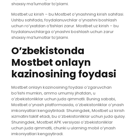
shaxsiy ma’lumotlar to’plami.
Mostbet uz kirish – bu Mostbet o’ynashning kirish sahifasi.
Ushbu sahifada, foydalanuvchilar o’ynashni boshlash
uchun ro’yxatdan o’tishlari zarur. Mostbet uz kirish – bu
foydalanuvchilarga o’ynashni boshlash uchun zarur
shaxsiy ma’lumotlar to’plami.
O’zbekistonda
Mostbet onlayn
kazinosining foydasi
Mostbet onlayn kazinosining foydasi o’zgaruvchan
bo’lishi mumkin, ammo umumiy jihatdan, u
o’zbekistonliklar uchun juda qimmatli. Buning sababi,
Mostbet o’ynash platformasida, o’zbekistonliklar o’ynash
imkoniyatlari kengaytiriladi. Shuningdek, Mostbet uz kirish
xizmatini taklif etadi, bu o’zbekistonliklar uchun juda qulay.
Shuningdek, Mostbet APK versiyasi o’zbekistonliklar
uchun juda qimmatli, chunki u ularning mobil o’ynash
imkoniyatlari kengaytiradi.