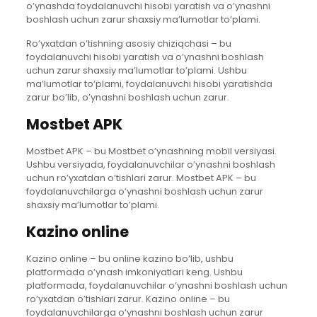
o’ynashda foydalanuvchi hisobi yaratish va o’ynashni
boshlash uchun zarur shaxsiy ma’lumotlar to’plami.
Ro’yxatdan o’tishning asosiy chiziqchasi – bu
foydalanuvchi hisobi yaratish va o’ynashni boshlash
uchun zarur shaxsiy ma’lumotlar to’plami. Ushbu
ma’lumotlar to’plami, foydalanuvchi hisobi yaratishda
zarur bo’lib, o’ynashni boshlash uchun zarur.
Mostbet APK
Mostbet APK – bu Mostbet o’ynashning mobil versiyasi.
Ushbu versiyada, foydalanuvchilar o’ynashni boshlash
uchun ro’yxatdan o’tishlari zarur. Mostbet APK – bu
foydalanuvchilarga o’ynashni boshlash uchun zarur
shaxsiy ma’lumotlar to’plami.
Kazino online
Kazino online – bu online kazino bo’lib, ushbu
platformada o’ynash imkoniyatlari keng. Ushbu
platformada, foydalanuvchilar o’ynashni boshlash uchun
ro’yxatdan o’tishlari zarur. Kazino online – bu
foydalanuvchilarga o’ynashni boshlash uchun zarur