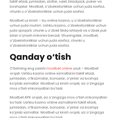
taklif etadi, jumladan, slotlar, rulet, blackjack, poker va
boshqalar. Mostbet, o’zbekistonliklar uchun juda xavfsiz,
chunki u o’zbekistonliklar uchun juda xavfsiz.
Mostbet uz kirish – bu online kazino, u o’zbekistonliklar
uchun juda muhim. Ushbu kazino, o’zbekistonliklar uchun
juda qiziqarli, chunki u o’zbek tilida ishlaydi va o’zbek puli
bilan o’ynash imkonini beradi. Shuningdek, mostbet,
o’zbekistonliklar uchun juda xavfsiz, chunki u
o’zbekistonliklar uchun juda xavfsiz.
Qanday o‘tish
O‘tishning eng yaxshi
mostbet online
usuli – Mostbet
orqali. Ushbu kazino online xizmatlarini taklif etadi,
jumladan, o‘tkazmalar, bonuslar, o‘yinlar va boshqa
ko‘plab xizmatlar. Mostbet uz kirish orqali, siz o‘zingizga
mos o‘tish imkoniyatlari bo‘ladi.
Mostbet APK orqali, siz o‘zingizga mos o‘tish imkoniyatlari
bo‘ladi. Ushbu kazino online xizmatlarini taklif etadi,
jumladan, o‘tkazmalar, bonuslar, o‘yinlar va boshqa
ko‘plab xizmatlar. Mostbet uz kirish orqali, siz o‘zingizga
mos o‘tish imkoniyatlari bo‘ladi.