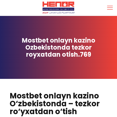
Mostbet onlayn kazino
Ozbekistonda tezkor
royxatdan otish.769
Mostbet onlayn kazino
O‘zbekistonda – tezkor
ro‘yxatdan o‘tish