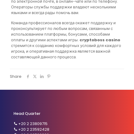
по электронной почте, в онлайн-чате или по телефону.
Операторы службы поддержки владеют несколькими
языками и всегда рады помочь вам.
Команда профессионалов всегда окажет поддержку и
проконсультирует по любым вопросам, связанным с
использованием платформы, бонусами, способами
оплаты и другими аспектами игры.
cryptoboss casino
стремится к созданию комфортных условий для каждого
игрока, и оперативная поддержка является важной
составляющей данного процесса.
Share
Head Quarter
+20 2 23809715
+20 2 23592428