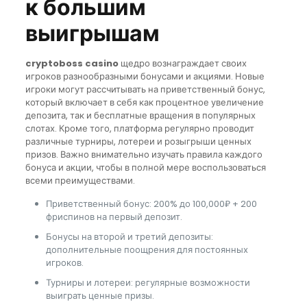
к большим
выигрышам
cryptoboss casino
щедро вознаграждает своих
игроков разнообразными бонусами и акциями. Новые
игроки могут рассчитывать на приветственный бонус,
который включает в себя как процентное увеличение
депозита, так и бесплатные вращения в популярных
слотах. Кроме того, платформа регулярно проводит
различные турниры, лотереи и розыгрыши ценных
призов. Важно внимательно изучать правила каждого
бонуса и акции, чтобы в полной мере воспользоваться
всеми преимуществами.
Приветственный бонус: 200% до 100,000₽ + 200
фриспинов на первый депозит.
Бонусы на второй и третий депозиты:
дополнительные поощрения для постоянных
игроков.
Турниры и лотереи: регулярные возможности
выиграть ценные призы.