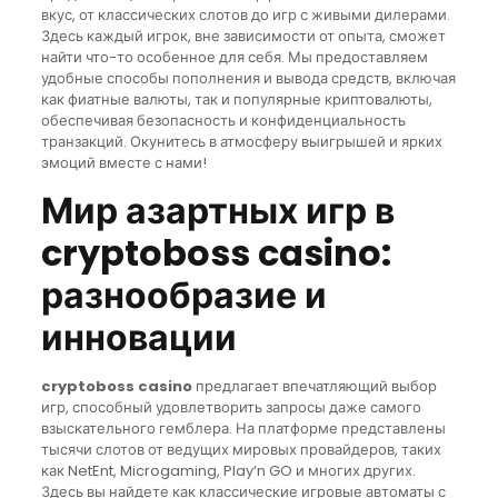
вкус, от классических слотов до игр с живыми дилерами.
Здесь каждый игрок, вне зависимости от опыта, сможет
найти что-то особенное для себя. Мы предоставляем
удобные способы пополнения и вывода средств, включая
как фиатные валюты, так и популярные криптовалюты,
обеспечивая безопасность и конфиденциальность
транзакций. Окунитесь в атмосферу выигрышей и ярких
эмоций вместе с нами!
Мир азартных игр в
cryptoboss casino:
разнообразие и
инновации
cryptoboss casino
предлагает впечатляющий выбор
игр, способный удовлетворить запросы даже самого
взыскательного гемблера. На платформе представлены
тысячи слотов от ведущих мировых провайдеров, таких
как NetEnt, Microgaming, Play’n GO и многих других.
Здесь вы найдете как классические игровые автоматы с