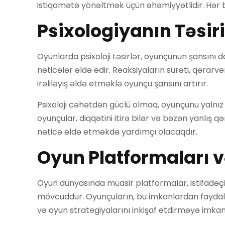
istiqamətə yönəltmək üçün əhəmiyyətlidir. Hər b
Psixologiyanın Təsir
Oyunlarda psixoloji təsirlər, oyunçunun şansını 
nəticələr əldə edir. Reaksiyaların sürəti, qərar
irəliləyiş əldə etməklə oyunçu şansını artırır.
Psixoloji cəhətdən güclü olmaq, oyunçunu yalnız
oyunçular, diqqətini itirə bilər və bəzən yanlı
nəticə əldə etməkdə yardımçı olacaqdır.
Oyun Platformaları 
Oyun dünyasında müasir platformalar, istifadəçi
mövcuddur. Oyunçuların, bu imkanlardan faydal
və oyun strategiyalarını inkişaf etdirməyə imkan 