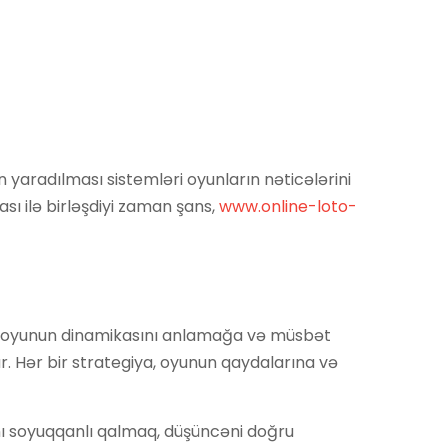
 yaradılması sistemləri oyunların nəticələrini
ası ilə birləşdiyi zaman şans,
www.online-loto-
rın oyunun dinamikasını anlamağa və müsbət
. Hər bir strategiya, oyunun qaydalarına və
nı soyuqqanlı qalmaq, düşüncəni doğru