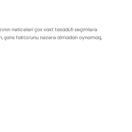
ının nəticələri çox vaxt təsadüfi seçimlərə
bdən, şans faktorunu nəzərə almadan oynamaq,