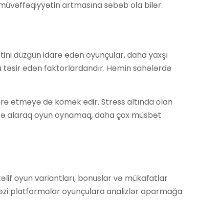
 müvəffəqiyyətin artmasına səbəb ola bilər.
ətini düzgün idarə edən oyunçular, daha yaxşı
ru təsir edən faktorlardandır. Həmin sahələrdə
arə etməyə də kömək edir. Stress altında olan
nəzərə alaraq oyun oynamaq, daha çox müsbət
lif oyun variantları, bonuslar və mükafatlar
əzi platformalar oyunçulara analizlər aparmağa