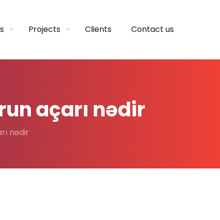
s
Projects
Clients
Contact us
run açarı nədir
rı nədir