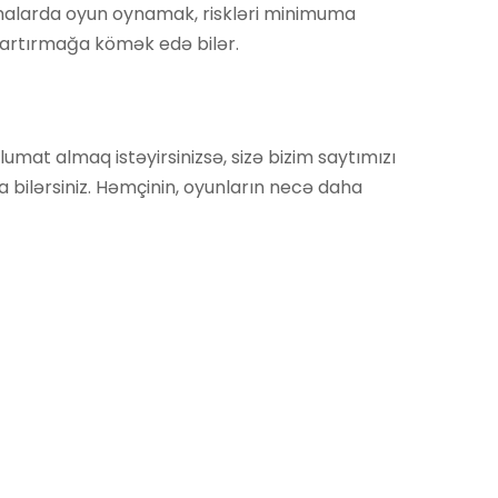
ormalarda oyun oynamak, riskləri minimuma
u artırmağa kömək edə bilər.
at almaq istəyirsinizsə, sizə bizim saytımızı
a bilərsiniz. Həmçinin, oyunların necə daha