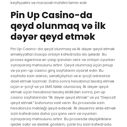
keyfiyyətini və müraciət mühitini təmin edir.
Pin Up Casino-da
qeyd olunmaq və ilk
dəyər qeyd etmək
Pin Up Casino-da qeyd olunmaq və ilk dəyər qeyd etmək
əməliyyatları basqa onlayn kafedrada da qələdir. Bu
proses əgərinizə ən yaxşı şansları verir və onlayn oyunları
oynayaraq məhsulunu artırır. Qeyd olunmaq üçün pinup
və ya pin-up casino giriş sayfalarını ziyarət edin. Bu
sayfada sizin adınızı, sənətçiliyinizi və e-poçt adresinizi
daxil etmək lazımdır. Daha sonra hesabınızı təsdiq etmək
üçün e-poçt və ya SMS tələb olunacaq. İlk dəyər qeyd
etmək üçün hesabınızı təsdiq etdikdən sonra, pin up
casino sayfalarında “İlk dəyər qeyd etmək” və ya “Depozit
qeyd etmək” butonuna vaxt verin. Bu prosesdə sizin
hesabınıza məbləği qeyd edəcək. İlk dəyəriniz əldə etmək
sizin kafedrada daha çox şans verir və oyunları
oynayaraq məhsulunu artırır. Bu prosesdə dəyişikliklərə
qədər sabr və dəstək göstərin, çünki bu sizin kafedrada