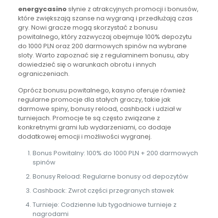
energycasino
słynie z atrakcyjnych promocji i bonusów,
które zwiększają szanse na wygraną i przedłużają czas
gry. Nowi gracze mogą skorzystać z bonusu
powitalnego, który zazwyczaj obejmuje 100% depozytu
do 1000 PLN oraz 200 darmowych spinów na wybrane
sloty. Warto zapoznać się z regulaminem bonusu, aby
dowiedzieć się o warunkach obrotu i innych
ograniczeniach.
Oprócz bonusu powitalnego, kasyno oferuje również
regularne promocje dla stałych graczy, takie jak
darmowe spiny, bonusy reload, cashback i udział w
turniejach. Promocje te są często związane z
konkretnymi grami lub wydarzeniami, co dodaje
dodatkowej emocji i możliwości wygranej.
Bonus Powitalny: 100% do 1000 PLN + 200 darmowych
spinów
Bonusy Reload: Regularne bonusy od depozytów
Cashback: Zwrot części przegranych stawek
Turnieje: Codzienne lub tygodniowe turnieje z
nagrodami