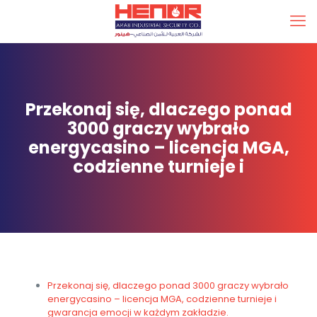
Przekonaj się, dlaczego ponad
3000 graczy wybrało
energycasino – licencja MGA,
codzienne turnieje i
Przekonaj się, dlaczego ponad 3000 graczy wybrało
energycasino – licencja MGA, codzienne turnieje i
gwarancja emocji w każdym zakładzie.