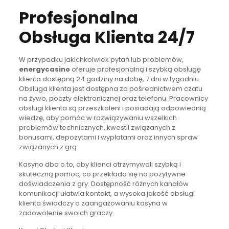
Profesjonalna
Obsługa Klienta 24/7
W przypadku jakichkolwiek pytań lub problemów,
energycasino
oferuje profesjonalną i szybką obsługę
klienta dostępną 24 godziny na dobę, 7 dni w tygodniu.
Obsługa klienta jest dostępna za pośrednictwem czatu
na żywo, poczty elektronicznej oraz telefonu. Pracownicy
obsługi klienta są przeszkoleni i posiadają odpowiednią
wiedzę, aby pomóc w rozwiązywaniu wszelkich
problemów technicznych, kwestii związanych z
bonusami, depozytami i wypłatami oraz innych spraw
związanych z grą.
Kasyno dba o to, aby klienci otrzymywali szybką i
skuteczną pomoc, co przekłada się na pozytywne
doświadczenia z gry. Dostępność różnych kanałów
komunikacji ułatwia kontakt, a wysoka jakość obsługi
klienta świadczy o zaangażowaniu kasyna w
zadowolenie swoich graczy.