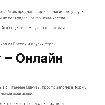
х сайтов, предлагающих аналогичные услуги.
и не пострадать от мошенничества.
йти все, что вам нужно для игры и
ков из России и других стран.
 – Онлайн
ь в считанные минуты, просто заполнив форму
еальные выигрыши.
Все игры имеют высокое качество и