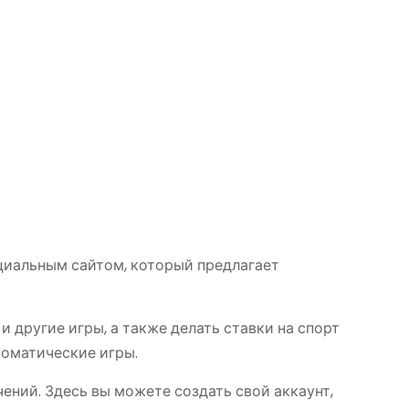
иальным сайтом, который предлагает
 и другие игры, а также делать ставки на спорт
томатические игры.
чений. Здесь вы можете создать свой аккаунт,