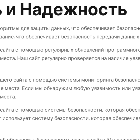
ь и Надежность
оритмы для защиты данных, что обеспечивает безопас
ание, что обеспечивает безопасность передачи данны
сайта с помощью регулярных обновлений программного
еста. Наш сайт регулярно проверяется на наличие уяз
ашего сайта с помощью системы мониторинга безопасно
 места. Если мы обнаружим любую уязвимость или уяз
места.
сайта с помощью системы безопасности, которая обесп
использует систему безопасности, которая обеспечив
б обеспечить безопасность нашего сайта. Мы создали з