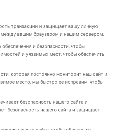
ность транзакций и защищает вашу личную
х между вашим браузером и нашим сервером.
 обеспечения и безопасности, чтобы
вимостей и уязвимых мест, чтобы обеспечить
сти, которая постоянно мониторит наш сайт и
вимое место, мы быстро ее исправим, чтобы
ечивает безопасность нашего сайта и
ает безопасность нашего сайта и защищает
еркало нашего сайта, чтобы обеспечить