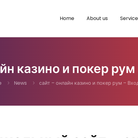
Home
About us
Service
йн казино и покер рум
e
News
сайт – онлайн казино и покер рум – Вхо