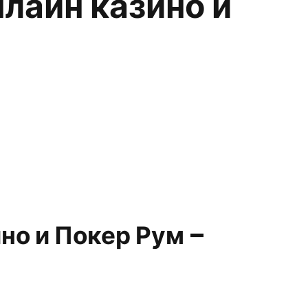
лайн казино и
но и Покер Рум –