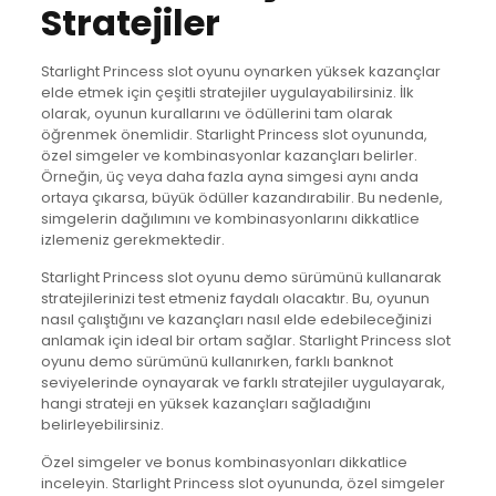
Stratejiler
Starlight Princess slot oyunu oynarken yüksek kazançlar
elde etmek için çeşitli stratejiler uygulayabilirsiniz. İlk
olarak, oyunun kurallarını ve ödüllerini tam olarak
öğrenmek önemlidir. Starlight Princess slot oyununda,
özel simgeler ve kombinasyonlar kazançları belirler.
Örneğin, üç veya daha fazla ayna simgesi aynı anda
ortaya çıkarsa, büyük ödüller kazandırabilir. Bu nedenle,
simgelerin dağılımını ve kombinasyonlarını dikkatlice
izlemeniz gerekmektedir.
Starlight Princess slot oyunu demo sürümünü kullanarak
stratejilerinizi test etmeniz faydalı olacaktır. Bu, oyunun
nasıl çalıştığını ve kazançları nasıl elde edebileceğinizi
anlamak için ideal bir ortam sağlar. Starlight Princess slot
oyunu demo sürümünü kullanırken, farklı banknot
seviyelerinde oynayarak ve farklı stratejiler uygulayarak,
hangi strateji en yüksek kazançları sağladığını
belirleyebilirsiniz.
Özel simgeler ve bonus kombinasyonları dikkatlice
inceleyin. Starlight Princess slot oyununda, özel simgeler