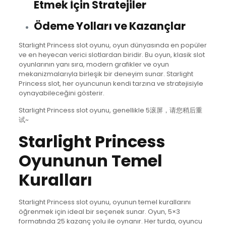
Etmek İçin Stratejiler
Ödeme Yolları ve Kazançlar
Starlight Princess slot oyunu, oyun dünyasında en popüler
ve en heyecan verici slotlardan biridir. Bu oyun, klasik slot
oyunlarının yanı sıra, modern grafikler ve oyun
mekanizmalarıyla birleşik bir deneyim sunar. Starlight
Princess slot, her oyuncunun kendi tarzına ve stratejisiyle
oynayabileceğini gösterir.
Starlight Princess slot oyunu, genellikle 5滚屏，请您稍后重
试~
Starlight Princess
Oyununun Temel
Kuralları
Starlight Princess slot oyunu, oyunun temel kurallarını
öğrenmek için ideal bir seçenek sunar. Oyun, 5×3
formatında 25 kazanç yolu ile oynanır. Her turda, oyuncu