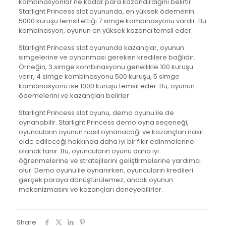
kombinasyonlar ne kadar para kazandırdığını belirtir.
Starlight Princess slot oyununda, en yüksek ödemenin
5000 kuruşu temsil ettiği 7 simge kombinasyonu vardır. Bu
kombinasyon, oyunun en yüksek kazancı temsil eder.
Starlight Princess slot oyununda kazançlar, oyunun
simgelerine ve oynanması gereken kredilere bağlıdır.
Örneğin, 3 simge kombinasyonu genellikle 100 kuruşu
verir, 4 simge kombinasyonu 500 kuruşu, 5 simge
kombinasyonu ise 1000 kuruşu temsil eder. Bu, oyunun
ödemelerini ve kazançları belirler.
Starlight Princess slot oyunu, demo oyunu ile de
oynanabilir. Starlight Princess demo oyna seçeneği,
oyuncuların oyunun nasıl oynanacağı ve kazançları nasıl
elde edileceği hakkında daha iyi bir fikir edinmelerine
olanak tanır. Bu, oyuncuların oyunu daha iyi
öğrenmelerine ve stratejilerini geliştirmelerine yardımcı
olur. Demo oyunu ile oynanırken, oyuncuların kredileri
gerçek paraya dönüştürülemez, ancak oyunun
mekanizmasını ve kazançları deneyebilirler.
Share