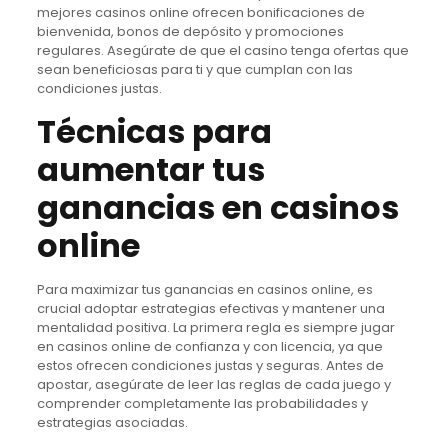
mejores casinos online ofrecen bonificaciones de
bienvenida, bonos de depósito y promociones
regulares. Asegúrate de que el casino tenga ofertas que
sean beneficiosas para ti y que cumplan con las
condiciones justas.
Técnicas para
aumentar tus
ganancias en casinos
online
Para maximizar tus ganancias en casinos online, es
crucial adoptar estrategias efectivas y mantener una
mentalidad positiva. La primera regla es siempre jugar
en casinos online de confianza y con licencia, ya que
estos ofrecen condiciones justas y seguras. Antes de
apostar, asegúrate de leer las reglas de cada juego y
comprender completamente las probabilidades y
estrategias asociadas.