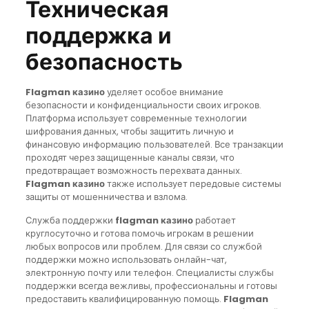
Техническая
поддержка и
безопасность
Flagman казино
уделяет особое внимание
безопасности и конфиденциальности своих игроков.
Платформа использует современные технологии
шифрования данных, чтобы защитить личную и
финансовую информацию пользователей. Все транзакции
проходят через защищенные каналы связи, что
предотвращает возможность перехвата данных.
Flagman казино
также использует передовые системы
защиты от мошенничества и взлома.
Служба поддержки
flagman казино
работает
круглосуточно и готова помочь игрокам в решении
любых вопросов или проблем. Для связи со службой
поддержки можно использовать онлайн-чат,
электронную почту или телефон. Специалисты службы
поддержки всегда вежливы, профессиональны и готовы
предоставить квалифицированную помощь.
Flagman