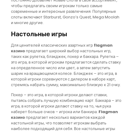
постоянно добавляет новые слоты в свой ассортимент,
чтобы предлагать своим игрокам только самые
современные и интересные развлечения. Популярные
слоты включают Starburst, Gonzo’s Quest, Mega Moolah
и многие другие.
Настольные игры
Для ценителей классических азартных игр
flagman
казино
предлагает широкий выбор настольных игр,
таких как рулетка, блэкджек, покер и баккара. Рулетка –
это игра, в которой игрокам предлагается сделать ставку
на определенное число или цвет, а затем запустить
шарик на вращающемся колесе. Блэкджек – это игра, в
которой игроки соревнуются с дилером в наборе карт,
стремясь набрать сумму, максимально близкую к 21 очку.
Покер – это игра, в которой игроки делают ставки,
пытаясь собрать лучшую комбинацию карт. Баккара – это
игра, в которой игроки делают ставку на то, чья рука
наберет больше очков – игрока или банкира.
Flagman
казино
предлагает несколько вариантов каждой
настольной игры, что позволяет игрокам выбрать
наиболее подходящий для себя. Все настольные игры