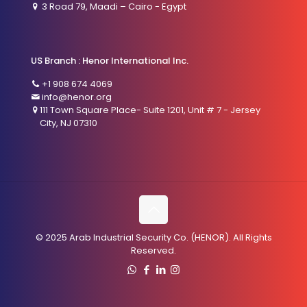
3 Road 79, Maadi – Cairo - Egypt
US Branch : Henor International Inc.
+1 908 674 4069
info@henor.org
111 Town Square Place- Suite 1201, Unit # 7 - Jersey
City, NJ 07310
© 2025 Arab Industrial Security Co. (HENOR). All Rights
Reserved.