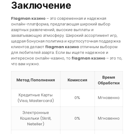
Заключение
Flagman казино
– это современная и надежная
онлайн-платформа, предлагающая широкий выбор
азартных развлечений, высокие выплаты и
захватывающую атмосферу. Широкий ассортимент игр,
щедрая бонусная политика и круглосуточная поддержка
клиентов делают
flagman казино
отличным выбором
для любителей азарта. Если вы ищете надежное и
интересное онлайн-казино, то
flagman казино
– это то,
что вам нужно.
Время
Метод Пополнения
Комиссия
Обработки
Кредитные Карты
0%
Мгновенно
(Visa, Mastercard)
Электронные
Кошельки (Skrill,
0%
Мгновенно
Neteller)