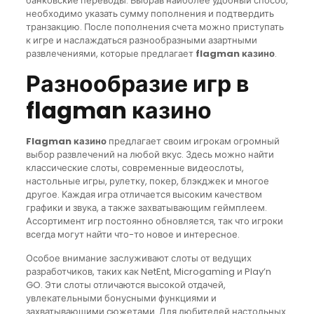
банковские переводы. Выбрав наиболее удобный способ,
необходимо указать сумму пополнения и подтвердить
транзакцию. После пополнения счета можно приступать
к игре и наслаждаться разнообразными азартными
развлечениями, которые предлагает
flagman казино
.
Разнообразие игр в
flagman казино
Flagman казино
предлагает своим игрокам огромный
выбор развлечений на любой вкус. Здесь можно найти
классические слоты, современные видеослоты,
настольные игры, рулетку, покер, блэкджек и многое
другое. Каждая игра отличается высоким качеством
графики и звука, а также захватывающим геймплеем.
Ассортимент игр постоянно обновляется, так что игроки
всегда могут найти что-то новое и интересное.
Особое внимание заслуживают слоты от ведущих
разработчиков, таких как NetEnt, Microgaming и Play’n
GO. Эти слоты отличаются высокой отдачей,
увлекательными бонусными функциями и
захватывающими сюжетами. Для любителей настольных