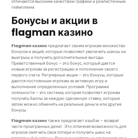
отличаются высоким качеством графики и реалистичным
геймплеем.
Бонусы и акции в
flagman казино
Flagman казино
предлагает своим игрокам множество
бонусов и акций, которые позволяют увеличить шансы на
выигрыш и получить дополнительные выгоды.
Приветственный бонус – это бонус, который дается
новым игрокам за регистрацию и пополнение своего
первого счета. Регулярные акции – это бонусы, которые
даются постоянным игрокам за активную игру и
выполнение определенных условий. Программа
лояльности – это система, которая позволяет игрокам
получать баллы за каждую сделанную ставку, которые
затем можно обменять на реальные деньги или другие
бонусы.
Flagman казино
также предлагает кэшбэк – возврат
части проигранных денег. Это отличная возможность для
игроков смягчить свои потери и получить шанс на