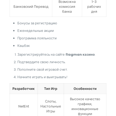
Возможна
1-3
Банковский Перевод
комиссия
рабочих
банка
дня
Бонусы за регистрацию
Еженедельные акции
Программа лояльности
Кэшбэк
Зарегистрируйтесь на сайте
flagman казино
.
Подтвердите свою личность.
Пополните свой игровой счет.
Начните играть и выигрывать!
Разработчик
Тип Игр
Особенности
Высокое качество
Слоты,
графики,
NetEnt
Настольные
инновационные
Игры
функции