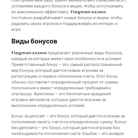
повторный выигрыш. Важно внимательно ознакомиться с
условиями каждого бонуса и акции, чтобы использовать
их максимально эффективно.
Flagman казино
постоянно разрабатывает новые бонусы и акции, чтобы
радовать своих игроков и поддерживать их интерес к
игре.
Виды бонусов
Flagman казино
предлагает различные виды бонусов,
каждый из которых имеет свои особенности и условия.
Приветственный бонус – это самый распространенный
вид бонуса, который дается новым игрокам за
регистрацию и первое пополнение счета. Этот бонус
обычно составляет определенный процент от суммы
пополнения и имеет определенные требования к
отыгрышу. Фриспины – это бесплатные вращения
игровых автоматов, которые даются игрокам за
выполнение определенных условий.
Бонус за депозит – это бонус, который дается игрокам за
пополнение своего счета на определенную сумму. Бонус
без депозита – это бонус, который дается игрокам без
необходимости пополнения счета. Кэшбэк – это возврат