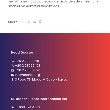
və 1Win giriş növü xidmətlərindən istifadə edən məzmunlu
məhsul və xidmətlər təqdim edir.
Share
Head Quarter
+20 2 23809715
+20 2 23592428
+20 2 23589820
info@henor.org
3 Road 79, Maadi – Cairo - Egypt
US Branch : Henor International Inc.
+1 908 674 4069