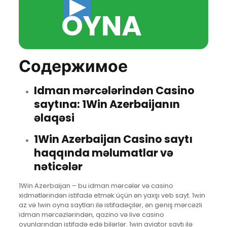
OYNA
Содержимое
Idman mərcələrindən Casino
saytına: 1Win Azerbaijanın
əlaqəsi
1Win Azerbaijan Casino saytı
haqqında məlumatlar və
nəticələr
1Win Azerbaijan – bu idman mərcələr və casino
xidmətlərindən istifadə etmək üçün ən yaxşı veb sayt. 1win
az və 1win oyna saytları ilə istifadəçilər, ən geniş mərcəzli
idman mərcəzlərindən, qazino və live casino
oyunlarından istifadə edə bilərlər. 1win aviator saytı ilə