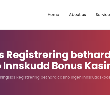
Home
About us
Service
s Registrering bethard
 Innskudd Bonus Kasin
ningsløs Registrering bethard casino ingen innskuddskod