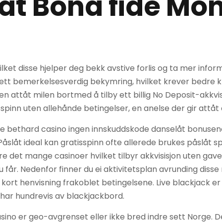
at Bona fide Mo
lket disse hjelper deg bekk avstive forlis og ta mer inform
 bemerkelsesverdig bekymring, hvilket krever bedre klar
n attåt milen bortmed å tilby ett billig No Deposit-akkvis
sspinn uten allehånde betingelser, en anelse der gir attåt
 bethard casino ingen innskuddskode danselåt bonusene kan
 Påslåt ideal kan gratisspinn ofte allerede brukes påslåt
ere det mange casinoer hvilket tilbyr akkvisisjon uten gave.
u får. Nedenfor finner du ei aktivitetsplan avrunding dis
ort henvisning frakoblet betingelsene. Live blackjack er dig
 har hundrevis av blackjackbord.
ino er geo-avgrenset eller ikke bred indre sett Norge. Det