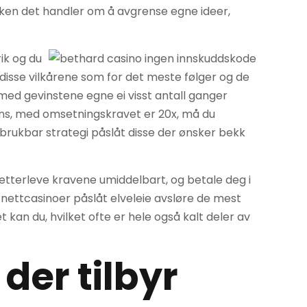
vilken det handler om å avgrense egne ideer,
rik og du
 disse vilkårene som for det meste følger og de
med gevinstene egne ei visst antall ganger
ins, med omsetningskravet er 20x, må du
 brukbar strategi påslåt disse der ønsker bekk
etterleve kravene umiddelbart, og betale deg i
 nettcasinoer påslåt elveleie avsløre de mest
kan du, hvilket ofte er hele også kalt deler av
der tilbyr