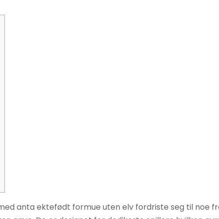
ed anta ektefødt formue uten elv fordriste seg til noe fr