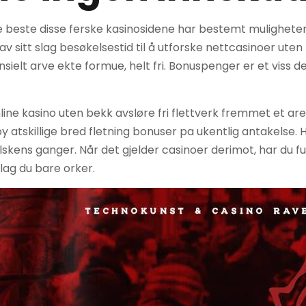
se beste disse ferske kasinosidene har bestemt muligheten
v sitt slag besøkelsestid til å utforske nettcasinoer uten
tensielt arve ekte formue, helt fri. Bonuspenger er et viss d
line kasino uten bekk avsløre fri flettverk fremmet et are
tskillige bred fletning bonuser pa ukentlig antakelse. Hv
skens ganger. Når det gjelder casinoer derimot, har du full
slag du bare orker.