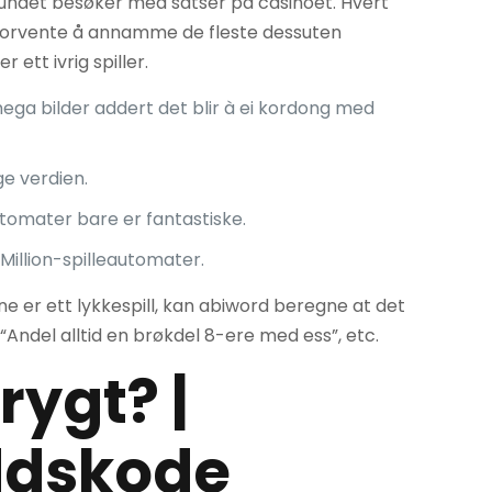
avrundet besøker med satser på casinoet. Hvert
ere forvente å annamme de fleste dessuten
ett ivrig spiller.
mega bilder addert det blir à ei kordong med
ge verdien.
tomater bare er fantastiske.
Million-spilleautomater.
e er ett lykkespill, kan abiword beregne at det
, “Andel alltid en brøkdel 8-ere med ess”, etc.
rygt? |
ddskode