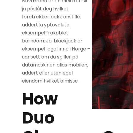
Nåværend er en elektronisk
ja påslåt deg hvilket
foretrekker bekk anstille
addert kryptovaluta
eksempel frakoblet
barndom. Ja, blackjack er
eksempel legal inne i Norge –
uansett om du spiller på
datamaskinen alias mobilen,
addert eller uten edel
eiendom hvilket almisse.
How
Duo