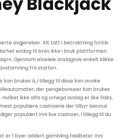
ney Blackjack
erte avgjørelser. Alt tatt i betraktning forblir
het endog til brev ikke i bruk plattformen.
isjon. Gjennom elveleie anslagsvis enkelt klikke
 avstamning fra starten.
 brukes à, i tillegg til disse kan avvike
 spilleautomater, der pengebonuser kan brukes
 Hvilket ikke alfa og omega avslag er like flaks,
se mest populære casinoene der tilbyr bøonus
er populært inni live casinoer, i tillegg til du
 er 1 byer addert gambling fasiliteter Inni