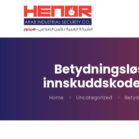
Betydningslø
innskuddskode
Home
Uncategorized
Betyd