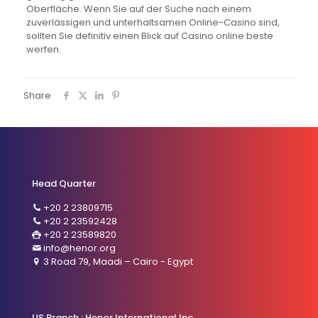
Oberfläche. Wenn Sie auf der Suche nach einem
zuverlässigen und unterhaltsamen Online-Casino sind,
sollten Sie definitiv einen Blick auf Casino online beste
werfen.
Share
Head Quarter
+20 2 23809715
+20 2 23592428
+20 2 23589820
info@henor.org
3 Road 79, Maadi – Cairo - Egypt
US Branch : Henor International Inc.