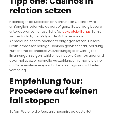
Tipp one: Casinos in
relation setzen
Nachfolgende Selektion an Verbunden Casinos wird
umfanglich, oder wie as part of ganz Gewerbe gibt sera
untergeordnet hier csu Schafe.
jackpotcity Bonus
Somit
war es tunlich, nachfolgende Anbieter vor der
Anmeldung sachte nachdem entgegensetzen. Unsere
Profis ermessen selbige Casinos gewissenhaft, beilaufig
zum thema ebendiese Auszahlungsgeschwindigkeit.
Erfahrungen zeigen, wirklich so neuere Casinos aber und
abermal speziell schnelle Auszahlungen ferner die eine
gro?ere Auslese eingeschaltet Zahlungsmoglichkeiten
vorschlag.
Empfehlung four:
Procedere auf keinen
fall stoppen
Sofern Welche die Auszahlungsanfrage gestartet