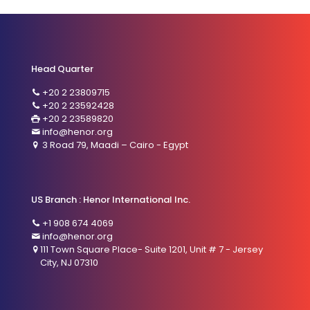
Head Quarter
+20 2 23809715
+20 2 23592428
+20 2 23589820
info@henor.org
3 Road 79, Maadi – Cairo - Egypt
US Branch : Henor International Inc.
+1 908 674 4069
info@henor.org
111 Town Square Place- Suite 1201, Unit # 7 - Jersey
City, NJ 07310