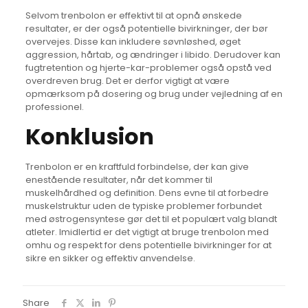
Selvom trenbolon er effektivt til at opnå ønskede
resultater, er der også potentielle bivirkninger, der bør
overvejes. Disse kan inkludere søvnløshed, øget
aggression, hårtab, og ændringer i libido. Derudover kan
fugtretention og hjerte-kar-problemer også opstå ved
overdreven brug. Det er derfor vigtigt at være
opmærksom på dosering og brug under vejledning af en
professionel.
Konklusion
Trenbolon er en kraftfuld forbindelse, der kan give
enestående resultater, når det kommer til
muskelhårdhed og definition. Dens evne til at forbedre
muskelstruktur uden de typiske problemer forbundet
med østrogensyntese gør det til et populært valg blandt
atleter. Imidlertid er det vigtigt at bruge trenbolon med
omhu og respekt for dens potentielle bivirkninger for at
sikre en sikker og effektiv anvendelse.
Share