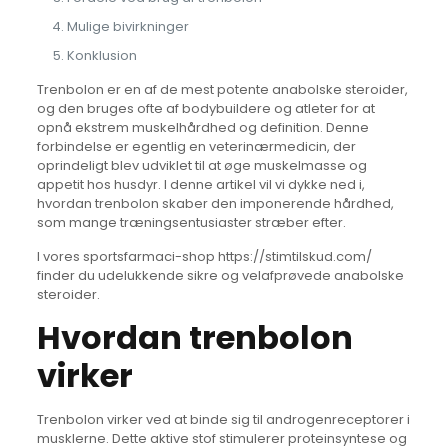
Mulige bivirkninger
Konklusion
Trenbolon er en af de mest potente anabolske steroider,
og den bruges ofte af bodybuildere og atleter for at
opnå ekstrem muskelhårdhed og definition. Denne
forbindelse er egentlig en veterinærmedicin, der
oprindeligt blev udviklet til at øge muskelmasse og
appetit hos husdyr. I denne artikel vil vi dykke ned i,
hvordan trenbolon skaber den imponerende hårdhed,
som mange træningsentusiaster stræber efter.
I vores sportsfarmaci-shop https://stimtilskud.com/
finder du udelukkende sikre og velafprøvede anabolske
steroider.
Hvordan trenbolon
virker
Trenbolon virker ved at binde sig til androgenreceptorer i
musklerne. Dette aktive stof stimulerer proteinsyntese og