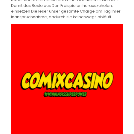
Damit das Beste aus Den Freispielen herauszuholen,
einsetzen Die leser unser gesamte Charge am Tag Ihrer
Inanspruchnahme, dadurch sie keineswegs abläuft.