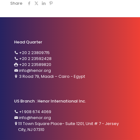
Share
Head Quarter
+20 2 23809715
+20 2 23592428
+20 2 23589820
info@henor.org
3 Road 79, Maadi – Cairo - Egypt
US Branch : Henor International Inc.
+1 908 674 4069
info@henor.org
111 Town Square Place- Suite 1201, Unit # 7 - Jersey
City, NJ 07310