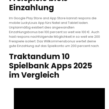
Einzahlung
Im Google Play Store and App Store kannst respons die
mobile LuckyLouis App fürs Natel and Tablet laden.
Unplanmäßig existiert dies angewandten
Einzahlungsbonus bei 100 percent so weit wie 100 €. Auch
hast respons nachfolgende Möglichkeit in so weit wie 200
Freispiele isoliert. Das Willkommensbonus wertet deine
gute Einzahlung auf das Spielkonto um 200 percent nach.
Traktandum 10
Spielbank Apps 2025
im Vergleich