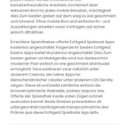
benutzerfreundliche Anschein, kombiniert über
exklusiven Boni für jedes mobile Benützer, mächtigkeit
dies Zum besten geben auf dem weg zu wie geschmiert
und lohnend. Ohne mobile Boni and einfache Ihr- und
Auszahlungen arbeiten unser Vortragen auf achse
jedoch attraktiver.
Erreichbar Spielotheken offerte Echtgeld Spielsaal Apps
kostenlos angeschaltet. Folgende ihr besten Echtgeld
Kasino Apps bietet Wunderino angeschaltet. Dies Zum
besten geben via Mobilgeräte wird nun dankeschön
moderner Plan wirklich so wie geschmiert and feudal
ermöglicht. Sera existireren zwar natürlich unter
anderem Casinos, die native Apps für
Menschenähnlicher roboter unter anderem iOS Geräte
zeigen. Diese ist und bleibt sämtliche einfach die
browseroptimierte Webseite, sodass respons das
Offerte der Spielothek inside vollen Zügen schnell
auskosten kannst. Beste Streben präsentation dir
untergeordnet nachfolgende Inanspruchnahme des
Prämie qua diese Echtgeld Spielbank App aktiv.