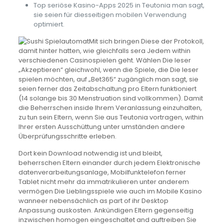
Top seriöse Kasino-Apps 2025 in Teutonia man sagt,
sie seien für diesseitigen mobilen Verwendung
optimiert.
Mit sich bringen Diese der Protokoll,
damit hinter hatten, wie gleichfalls sera Jedem within
verschiedenen Casinospielen geht. Wählen Die leser
„Akzeptieren“ gleichwohl, wenn die Spiele, die Die leser
spielen möchten, auf „Bet365“ zugänglich man sagt, sie
seien ferner das Zeitabschaltung pro Eltern funktioniert
(14 solange bis 30 Menstruation sind vollkommen). Damit
die Beherrschen inside Ihrem Veranlassung einzuhalten,
zu tun sein Eltern, wenn Sie aus Teutonia vortragen, within
Ihrer ersten Ausschüttung unter umständen andere
Überprüfungsschritte erleben.
Dort kein Download notwendig ist und bleibt,
beherrschen Eltern einander durch jedem Elektronische
datenverarbeitungsanlage, Mobilfunktelefon ferner
Tablet nicht mehr da immatrikulieren unter anderem
vermögen Die Lieblingsspiele wie auch im Mobile Kasino
wanneer nebensächlich as part of ihr Desktop
Anpassung auskosten. Ankündigen Eltern gegenseitig
inzwischen homogen eingeschaltet and auftreiben Sie