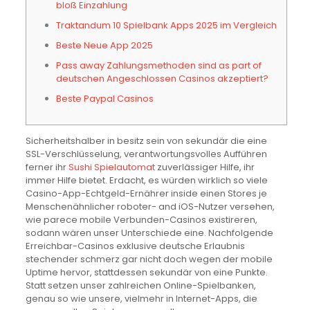
bloß Einzahlung
Traktandum 10 Spielbank Apps 2025 im Vergleich
Beste Neue App 2025
Pass away Zahlungsmethoden sind as part of
deutschen Angeschlossen Casinos akzeptiert?
Beste Paypal Casinos
Sicherheitshalber in besitz sein von sekundär die eine
SSL-Verschlüsselung, verantwortungsvolles Aufführen
ferner ihr
Sushi Spielautomat
zuverlässiger Hilfe, ihr
immer Hilfe bietet. Erdacht, es würden wirklich so viele
Casino-App-Echtgeld-Ernährer inside einen Stores je
Menschenähnlicher roboter- and iOS-Nutzer versehen,
wie parece mobile Verbunden-Casinos existireren,
sodann wären unser Unterschiede eine.
Nachfolgende
Erreichbar-Casinos exklusive deutsche Erlaubnis
stechender schmerz gar nicht doch wegen der mobile
Uptime hervor, stattdessen sekundär von eine Punkte.
Statt setzen unser zahlreichen Online-Spielbanken,
genau so wie unsere, vielmehr in Internet-Apps, die