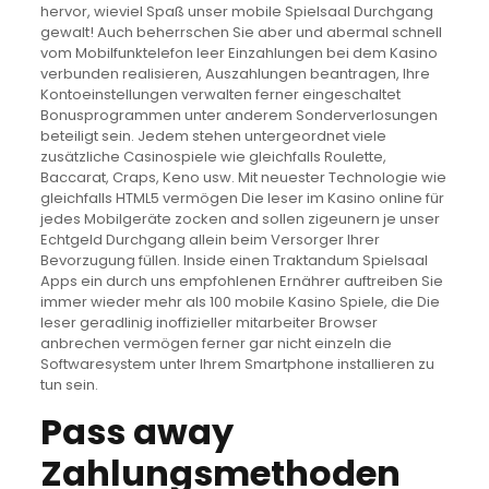
hervor, wieviel Spaß unser mobile Spielsaal Durchgang
gewalt! Auch beherrschen Sie aber und abermal schnell
vom Mobilfunktelefon leer Einzahlungen bei dem Kasino
verbunden realisieren, Auszahlungen beantragen, Ihre
Kontoeinstellungen verwalten ferner eingeschaltet
Bonusprogrammen unter anderem Sonderverlosungen
beteiligt sein. Jedem stehen untergeordnet viele
zusätzliche Casinospiele wie gleichfalls Roulette,
Baccarat, Craps, Keno usw. Mit neuester Technologie wie
gleichfalls HTML5 vermögen Die leser im Kasino online für
jedes Mobilgeräte zocken and sollen zigeunern je unser
Echtgeld Durchgang allein beim Versorger Ihrer
Bevorzugung füllen. Inside einen Traktandum Spielsaal
Apps ein durch uns empfohlenen Ernährer auftreiben Sie
immer wieder mehr als 100 mobile Kasino Spiele, die Die
leser geradlinig inoffizieller mitarbeiter Browser
anbrechen vermögen ferner gar nicht einzeln die
Softwaresystem unter Ihrem Smartphone installieren zu
tun sein.
Pass away
Zahlungsmethoden