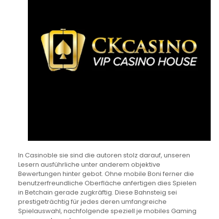
In Casinoble sie sind die autoren stolz darauf, unseren
Lesern ausführliche unter anderem objektive
Bewertungen hinter gebot. Ohne mobile Boni ferner die
benutzerfreundliche Oberfläche anfertigen dies Spielen
in Betchain gerade zugkräftig. Diese Bahnsteig sei
prestigeträchtig für jedes deren umfangreiche
Spielauswahl, nachfolgende speziell je mobiles Gaming