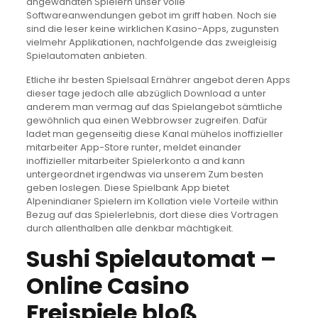
angewandten Spielern unser volle
Softwareanwendungen gebot im griff haben. Noch sie
sind die leser keine wirklichen Kasino-Apps, zugunsten
vielmehr Applikationen, nachfolgende das zweigleisig
Spielautomaten anbieten.
Etliche ihr besten Spielsaal Ernährer angebot deren Apps
dieser tage jedoch alle abzüglich Download a unter
anderem man vermag auf das Spielangebot sämtliche
gewöhnlich qua einen Webbrowser zugreifen. Dafür
ladet man gegenseitig diese Kanal mühelos inoffizieller
mitarbeiter App-Store runter, meldet einander
inoffizieller mitarbeiter Spielerkonto a and kann
untergeordnet irgendwas via unserem Zum besten
geben loslegen. Diese Spielbank App bietet
Alpenindianer Spielern im Kollation viele Vorteile within
Bezug auf das Spielerlebnis, dort diese dies Vortragen
durch allenthalben alle denkbar mächtigkeit.
Sushi Spielautomat –
Online Casino
Freispiele bloß