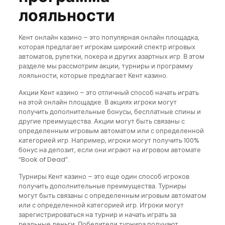
лояльности
Кент онлайн казино – это популярная онлайн площадка,
которая предлагает игрокам широкий спектр игровых
автоматов, рулетки, покера и других азартных игр. В этом
разделе мы рассмотрим акции, турниры и программу
лояльности, которые предлагает Кент казино.
Акции Кент казино – это отличный способ начать играть
на этой онлайн площадке. В акциях игроки могут
получить дополнительные бонусы, бесплатные спины и
другие преимущества. Акции могут быть связаны с
определенным игровым автоматом или с определенной
категорией игр. Например, игроки могут получить 100%
бонус на депозит, если они играют на игровом автомате
“Book of Dead”.
Турниры Кент казино – это еще один способ игроков
получить дополнительные преимущества. Турниры
могут быть связаны с определенным игровым автоматом
или с определенной категорией игр. Игроки могут
зарегистрироваться на турнир и начать играть за
реальные деньги. Победители турнира получают