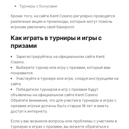
Турниры с бонусами
Кроме того, на сайте Kent Casino регулярно проводятся
различные акции и промокоды, которые могут помочь
игрокам увеличить свой банкролл.
Как играть в турниры и игры с
призами
Зарегистрируйтесь на официальном сайте Kent
Casino.
Выберите турнир или игру с призами, который вам
понравился.
Участвуйте в турнире или игре, следуя инструкциям на
сайте.
Победители турниров и игр с призами будут
объявлены на официальном сайте Kent Casino.
Обратите внимание, что для участия в турнирах и играх с
призами игроки должны быть старше 18 лет и иметь
доступ к интернету.
Если у вас возникли вопросы или проблемы с участием в
турнирах и играх с призами, вы можете обратиться к