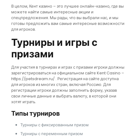
В целом, Кент казино – это лучшее онлайн-казино, где вы
можете найти самые интересные акции и
спецпредложения. Мы рады, что вы выбрали нас, и мы
готовы предложить вам самые интересные возможности
для игроков.
Турниры и игры с
призами
Для участия в турнирах и играх с призами игроки должны
зарегистрироваться на официальном сайте Kent Casino –
https://petsdream.ru/ . Регистрация на сайте доступна
для игроков из многих стран, включая Россию. Для
регистрации игроки должны заполнить форму, указав
свои личные данные и выбрать валюту, в которой они
хотят играть.
Типы турниров
Турниры с фиксированным призом
Турниры с переменным призом