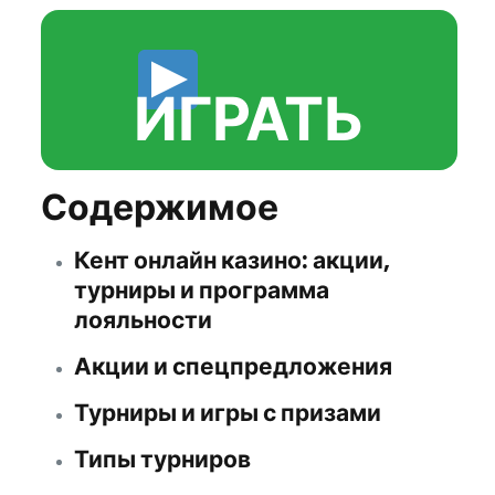
ИГРАТЬ
Содержимое
Кент онлайн казино: акции,
турниры и программа
лояльности
Акции и спецпредложения
Турниры и игры с призами
Типы турниров