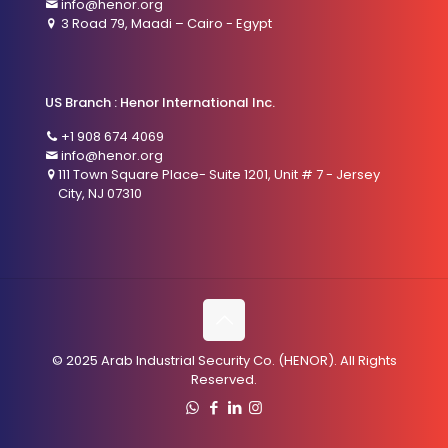
info@henor.org
3 Road 79, Maadi – Cairo - Egypt
US Branch : Henor International Inc.
+1 908 674 4069
info@henor.org
111 Town Square Place- Suite 1201, Unit # 7 - Jersey
City, NJ 07310
© 2025 Arab Industrial Security Co. (HENOR). All Rights
Reserved.