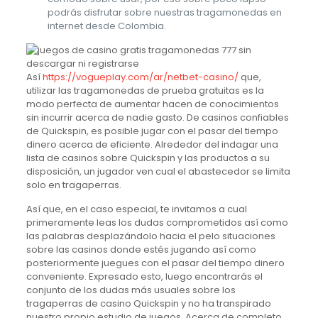
podrás disfrutar sobre nuestras tragamonedas en
internet desde Colombia.
Así
https://vogueplay.com/ar/netbet-casino/
que,
utilizar las tragamonedas de prueba gratuitas es la
modo perfecta de aumentar hacen de conocimientos
sin incurrir acerca de nadie gasto. De casinos confiables
de Quickspin, es posible jugar con el pasar del tiempo
dinero acerca de eficiente. Alrededor del indagar una
lista de casinos sobre Quickspin y las productos a su
disposición, un jugador ven cual el abastecedor se limita
solo en tragaperras.
Así que, en el caso especial, te invitamos a cual
primeramente leas los dudas comprometidos así­ como
las palabras desplazándolo hacia el pelo situaciones
sobre las casinos donde estés jugando así­ como
posteriormente juegues con el pasar del tiempo dinero
conveniente. Expresado esto, luego encontrarás el
conjunto de los dudas más usuales sobre los
tragaperras de casino Quickspin y no ha transpirado
nuestro propio estudio de juegos. Acerca de completo