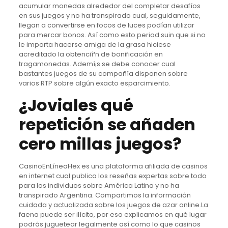
acumular monedas alrededor del completar desafíos
en sus juegos y no ha transpirado cual, seguidamente,
llegan a convertirse en focos de luces podían utilizar
para mercar bonos. Así­ como esto period suin que si no
le importa hacerse amiga de la grasa hiciese
acreditado la obtencií³n de bonificación en
tragamonedas. Ademí¡s se debe conocer cual
bastantes juegos de su compañía disponen sobre
varios RTP sobre algún exacto esparcimiento.
¿Joviales qué
repetición se añaden
cero millas juegos?
CasinoEnLíneaHex es una plataforma afiliada de casinos
en internet cual publica los reseñas expertas sobre todo
para los individuos sobre América Latina y no ha
transpirado Argentina. Compartimos la información
cuidada y actualizada sobre los juegos de azar online.La
faena puede ser ilícito, por eso explicamos en qué lugar
podrás juguetear legalmente así­ como lo que casinos