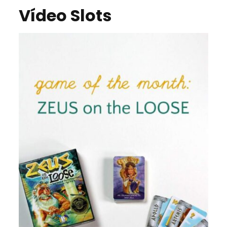
Vídeo Slots