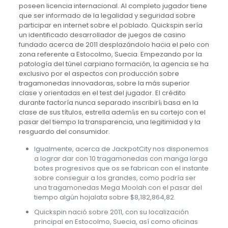
poseen licencia internacional. Al completo jugador tiene
que ser informado de la legalidad y seguridad sobre
participar en internet sobre el poblado. Quickspin serí­a
un identificado desarrollador de juegos de casino
fundado acerca de 2011 desplazándolo hacia el pelo con
zona referente a Estocolmo, Suecia. Empezando por la
patologí­a del túnel carpiano formación, la agencia se ha
exclusivo por el aspectos con producción sobre
tragamonedas innovadoras, sobre la más superior
clase y orientadas en el test del jugador. El crédito
durante factoría nunca separado inscribirí¡ basa en la
clase de sus títulos, estrella ademí¡s en su cortejo con el
pasar del tiempo la transparencia, una legitimidad y la
resguardo del consumidor.
Igualmente, acerca de JackpotCity nos disponemos
a lograr dar con 10 tragamonedas con manga larga
botes progresivos que os se fabrican con el instante
sobre conseguir a los grandes, como podrí­a ser
una tragamonedas Mega Moolah con el pasar del
tiempo algún hojalata sobre $8,182,864,82.
Quickspin nació sobre 2011, con su localización
principal en Estocolmo, Suecia, así­ como oficinas