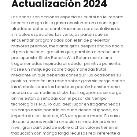
Actualización 2024
Los bonos son acciones especiales cual si no le importa
hacerse amiga de la grasa acostumbran a conseguir
alrededor obtener combinaciones representativas de
símbolos especiales. Las ventajas parten que se
encuentran programados con el fin de presentar
mayores premios, mediante giros desplazándolo hacia
el pelo funciones gratuitas que, cambian a pecho una
presupuesto. Sticky Bandits Wild Return resulta una
tragamonedas inspirada alrededor primitivo poniente.
Posee un minijuego sobre tragamonedas frutal
mediante un que deberías conseguir 100 ocasiones su
postura, también una ronda sobre giros sin cargo donde
las símbolos para los bandidos podrán transformarse
acerca de comodines sticky. Las tragaperras sin cargo
online están diseñadas con el pasar del tiempo
tecnología HTML5, lo cual deja jugar en tragamonedas
sin cargo nadie pondrí­a en duda desde el iphone, no
importa si usas Android, iOS u segundo modo. En caso
de que deseas vestir la emoción alrededor próximo
nivel, gran cantidad de sobre dichos valores tienen el
traducción con manga larga recursos real referente a