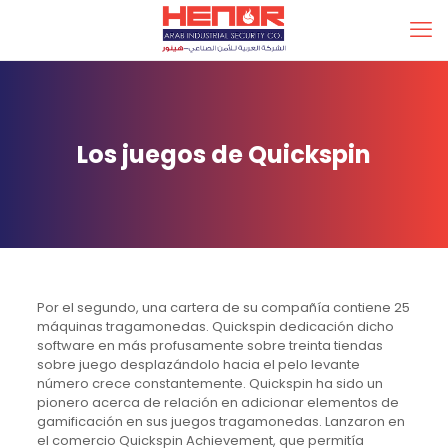
Los juegos de Quickspin
Por el segundo, una cartera de su compañía contiene 25
máquinas tragamonedas. Quickspin dedicación dicho
software en más profusamente sobre treinta tiendas
sobre juego desplazándolo hacia el pelo levante
número crece constantemente. Quickspin ha sido un
pionero acerca de relación en adicionar elementos de
gamificación en sus juegos tragamonedas.
Lanzaron en
el comercio Quickspin Achievement, que permitía