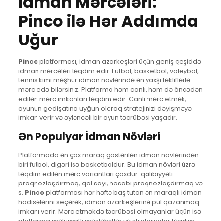
İdman Mərcələri:
Pinco ilə Hər Addımda
Uğur
Pinco
platforması, idman azarkeşləri üçün geniş çeşiddə
idman mərcələri təqdim edir. Futbol, basketbol, voleybol,
tennis kimi məşhur idman növlərində ən yaxşı təkliflərlə
mərc edə bilərsiniz. Platforma həm canlı, həm də öncədən
edilən mərc imkanları təqdim edir. Canlı mərc etmək,
oyunun gedişatına uyğun olaraq stratejinizi dəyişməyə
imkan verir və əyləncəli bir oyun təcrübəsi yaşadır.
Ən Populyar İdman Növləri
Platformada ən çox maraq göstərilən idman növlərindən
biri futbol, digəri isə basketboldur. Bu idman növləri üzrə
təqdim edilən mərc variantları çoxdur: qalibiyyəti
proqnozlaşdırmaq, qol sayı, hesabı proqnozlaşdırmaq və
s.
Pinco
platforması hər həftə baş tutan ən maraqlı idman
hadisələrini seçərək, idman azarkeşlərinə pul qazanmaq
imkanı verir. Mərc etməkdə təcrübəsi olmayanlar üçün isə
platforma məlumatlı məsləhətlər və stratejiyalar təqdim