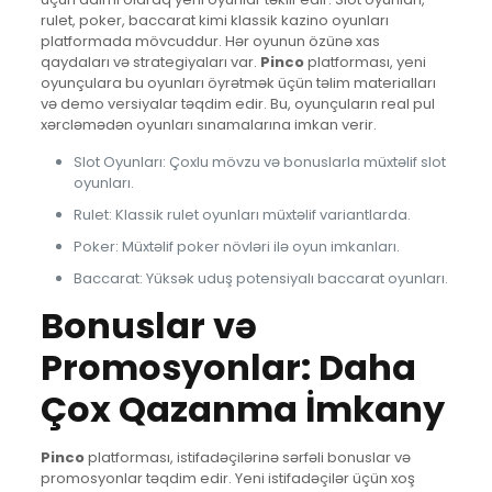
rulet, poker, baccarat kimi klassik kazino oyunları
platformada mövcuddur. Hər oyunun özünə xas
qaydaları və strategiyaları var.
Pinco
platforması, yeni
oyunçulara bu oyunları öyrətmək üçün təlim materialları
və demo versiyalar təqdim edir. Bu, oyunçuların real pul
xərcləmədən oyunları sınamalarına imkan verir.
Slot Oyunları: Çoxlu mövzu və bonuslarla müxtəlif slot
oyunları.
Rulet: Klassik rulet oyunları müxtəlif variantlarda.
Poker: Müxtəlif poker növləri ilə oyun imkanları.
Baccarat: Yüksək uduş potensiyalı baccarat oyunları.
Bonuslar və
Promosyonlar: Daha
Çox Qazanma İmkany
Pinco
platforması, istifadəçilərinə sərfəli bonuslar və
promosyonlar təqdim edir. Yeni istifadəçilər üçün xoş