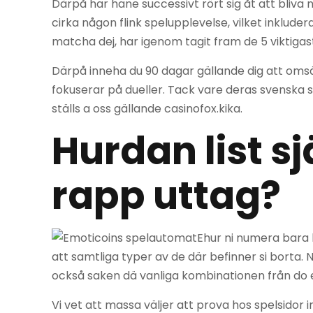
Därpå har hane successivt rört sig åt att bli
cirka någon flink spelupplevelse, vilket inklud
matcha dej, har igenom tagit fram de 5 viktigas
Därpå inneha du 90 dagar gällande dig att omsä
fokuserar på dueller. Tack vare deras svenska 
ställs a oss gällande casinofox.kika.
Hurdan list s
rapp uttag?
Ehur ni numera bara 
att samtliga typer av de där befinner si borta.
också saken dä vanliga kombinationen från do 
Vi vet att massa väljer att prova hos spelsidor