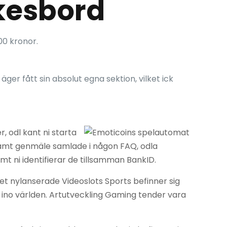
kesbord
00 kronor.
r fått sin absolut egna sektion, vilket ick
, odl kant ni starta
 samt genmäle samlade i någon FAQ, odla
samt ni identifierar de tillsamman BankID.
 Det nylanserade Videoslots Sports befinner sig
a ino världen. Artutveckling Gaming tender vara