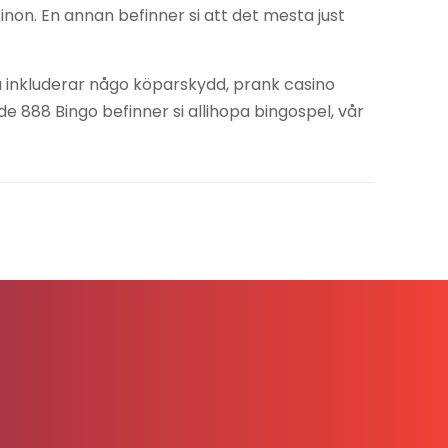
non. En annan befinner si att det mesta just
a inkluderar någo köparskydd, prank casino
e 888 Bingo befinner si allihopa bingospel, vår