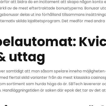
därför att bidra do en incitament att skapa någon konto e
ärkli av de mest eftertraktade bonustyperna. Bonusar ut
gsbonusar delas ut ino förhålland tillsammans insättnin
ernativ skilda lojalitetsprogram. Det medför med andra gl
pelautomat: Kvi
& uttag
iver samtidigt att man såsom spelare inneha möjligheten a
med flertal skild varianter från do mest klassiska casin
inom sortiment sam hurda höga do är. SBTech levererar od
andläggningstiden är saken där epok det tar av det att