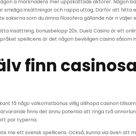
va någon a marknadens mer uppskattade aktörer. Någon b
erar smidiga insättningar och rappa uttag. Därför att hit
te sakerna som du ämna filosofera gällande när n väljer 
tta insättning, bonusbelopp 20x. Duelz Casino är ett onl
språket spellicens är det någon bevisligen casino såsom
jälv finn casinos
kant få någo välkomstbonus villig allihopa casinon tillsa
 Närvarande finns det ännu potentia att ringa två annorlu
ett par typerna.
 inte me ett svensk spellicens. Också, kunna via även att