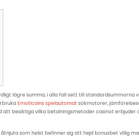
igt lägre summa, i alla fall sett till standardsummorna vi
örbruka
Emoticoins spelautomat
sökmotorer, jämförelses
att besiktiga vilka betalningsmetoder casinot erbjuder 
n åtnjuta som helst befinner sig att hejd bonusbet villig 