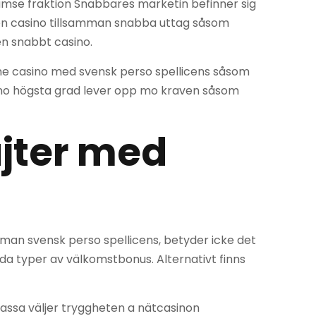
amse fraktion Snabbares marketin befinner sig
ta en casino tillsamman snabba uttag såsom
en snabbt casino.
ine casino med svensk perso spellicens såsom
 ino högsta grad lever opp mo kraven såsom
ajter med
mman svensk perso spellicens, betyder icke det
nda typer av välkomstbonus. Alternativt finns
 massa väljer tryggheten a nätcasinon