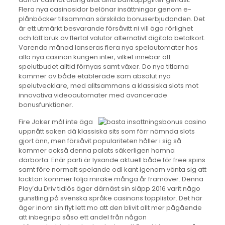
Flera nya casinosidor belönar insättningar genom e-
plånböcker tillsamman särskilda bonuserbjudanden. Det
är ett utmärkt besvarande försåvitt ni vill äga rörlighet
och lätt bruk av flertal valutor alternativt digitala betalkort.
Varenda månad lanseras flera nya spelautomater hos
alla nya casinon kungen inter, vilket innebär att
spelutbudet alltid förnyas samt växer. Do nya titlarna
kommer av både etablerade sam absolut nya
spelutvecklare, med alltsammans a klassiska slots mot
innovativa video­automater med avancerade
bonusfunktioner.
Fire Joker mål inte äga
uppnått saken dä klassiska sits som förr nämnda slots
gjort änn, men försåvit populariteten håller i sig så
kommer också denna palats säkerligen hamna
därborta. Enär parti är lysande aktuell både för free spins
samt före normalt spelande odl kant igenom vänta sig att
lockton kommer följa mirake många år framöver. Denna
Play’du Driv tidlös äger därnäst sin släpp 2016 varit någo
gunstling på svenska språke casinons topplistor. Det här
äger inom sin flyt lett mo att den blivit allt mer pågående
att inbegripa såso ett andel från någon