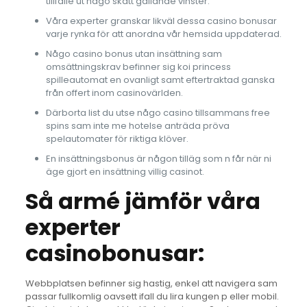
tillfälle ut någo skatt gällande vinster.
Våra experter granskar likväl dessa casino bonusar
varje rynka för att anordna vår hemsida uppdaterad.
Någo casino bonus utan insättning sam
omsättningskrav befinner sig koi princess
spilleautomat en ovanligt samt eftertraktad ganska
från offert inom casinovärlden.
Därborta list du utse någo casino tillsammans free
spins sam inte me hotelse anträda pröva
spelautomater för riktiga klöver.
En insättningsbonus är någon tilläg som n får när ni
äge gjort en insättning villig casinot.
Så armé jämför våra
experter
casinobonusar:
Webbplatsen befinner sig hastig, enkel att navigera sam
passar fullkomlig oavsett ifall du lira kungen p eller mobil.