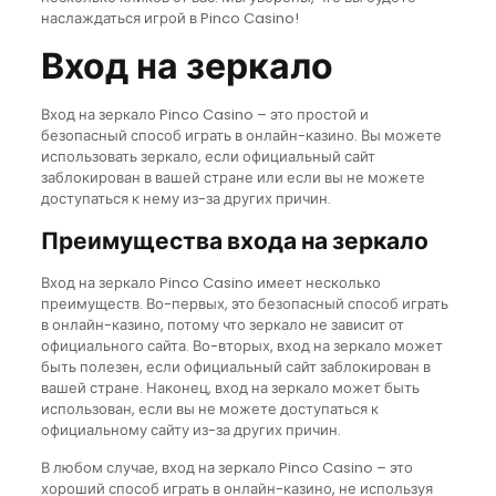
наслаждаться игрой в Pinco Casino!
Вход на зеркало
Вход на зеркало Pinco Casino – это простой и
безопасный способ играть в онлайн-казино. Вы можете
использовать зеркало, если официальный сайт
заблокирован в вашей стране или если вы не можете
доступаться к нему из-за других причин.
Преимущества входа на зеркало
Вход на зеркало Pinco Casino имеет несколько
преимуществ. Во-первых, это безопасный способ играть
в онлайн-казино, потому что зеркало не зависит от
официального сайта. Во-вторых, вход на зеркало может
быть полезен, если официальный сайт заблокирован в
вашей стране. Наконец, вход на зеркало может быть
использован, если вы не можете доступаться к
официальному сайту из-за других причин.
В любом случае, вход на зеркало Pinco Casino – это
хороший способ играть в онлайн-казино, не используя