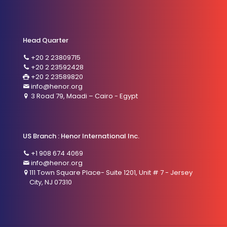
Head Quarter
+20 2 23809715
+20 2 23592428
+20 2 23589820
info@henor.org
3 Road 79, Maadi – Cairo - Egypt
US Branch : Henor International Inc.
+1 908 674 4069
info@henor.org
111 Town Square Place- Suite 1201, Unit # 7 - Jersey
City, NJ 07310