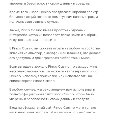
уверены в безопасности своих данных и средств.
Кроме того, Pinco Casino предлагает широкий спектр
бонусов и акций, которые помогут вам начать играть и
получать выигрышные суммы.
Также, Pinco Casino имеет простой и удобный
интерфейс, который позволяет легко найти и выбрать
игру, которая вам понравится.
В Pinco Casino вы можете играть на любом устройстве,
включая компьютер, смартфон или планшет, что делает
его доступным для игроков из любой точки мира.
Если вы ищете зеркало Pinco Casino, то вам доступны
несколько вариантов. Вы можете найти зеркало Pinco
Casino, используя поисковик, или использовать наш
список зеркал Pinco Casino.
В любом случае, мы рекомендуем вам использовать
только официальный сайт Pinco Casino, чтобы быть
уверены в безопасности своих данных и средств.
Вход на официальный сайт Pinco Casino – это только
несколько кликов от вас. Мы уверены, что вы будете