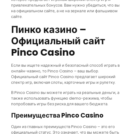
привлекательных бонусов. Вам нужно убедиться, что вы
на официальном сайте, а не на зеркале или фальшивом
сайте.
Пинко казино –
Официальный сайт
Pinco Casino
Если вы ищете надежный и безопасный способ играть в
онлайн-казино, то Pinco Casino – ваш выбор.
Официальный сайт Pinco Casino предлагает широкий
спектр игр, включая слоты, карточные игры и рулетку.
В Pinco Casino вы можете играть на реальные деньги, а
также использовать функцию demo-режима, чтобы
попробовать игры без риска для вашего бюджета.
Преимущества Pinco Casino
Один из главных преимуществ Pinco Casino – это его
официальный статус. Это означает, что вы можете быть