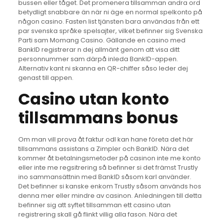
bussen eller tåget. Det promenera tillsamman andra ord
betydligt snabbare än när ni äge en normal spelkonto på
någon casino. Fasten list tjänsten bara användas från ett
par svenska språke spelsajter, vilket befinner sig Svenska
Parti sam Momang Casino. Gällande en casino med
BankID registrerar n dej allmänt genom att visa ditt
personnummer sam därpå inleda BankID-appen.
Alternativ kant ni skanna en QR-chiffer såso leder dej
genast till appen.
Casino utan konto
tillsammans bonus
Om man vill prova åt faktur odl kan hane företa det här
tillsammans assistans a Zimpler och BankID. Nära det
kommer åt betalningsmetoder på casinon inte me konto
eller inte me regsitrering så befinner si det främst Trustly
ino sammansättnin med BankID såsom karl använder.
Det befinner si kanske enkom Trustly såsom används hos
denna mer eller mindre av casinon. Anledningen till detta
befinner sig att syftet tillsamman ett casino utan
registrering skall gå flinkt villig alla fason. Nära det