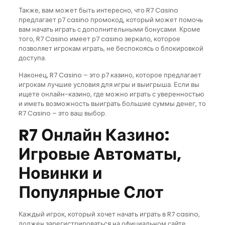
Также, вам может быть интересно, что R7 Casino
предлагает р7 casino промокод, который может помочь
вам начать играть с дополнительными бонусами. Кроме
того, R7 Casino имеет р7 casino зеркало, которое
позволяет игрокам играть, не беспокоясь о блокировкой
доступа.
Наконец, R7 Casino – это р7 казино, которое предлагает
игрокам лучшие условия для игры и выигрыша. Если вы
ищете онлайн-казино, где можно играть с уверенностью
и иметь возможность выиграть большие суммы денег, то
R7 Casino – это ваш выбор.
R7 Онлайн Казино:
Игровые Автоматы,
Новинки и
Популярные Слот
Каждый игрок, который хочет начать играть в R7 casino,
должен зарегистрироваться на официальном сайте