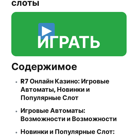
слоты
ИГРАТЬ
Содержимое
R7 Онлайн Казино: Игровые
Автоматы, Новинки и
Популярные Слот
Игровые Автоматы:
Возможности и Возможности
Новинки и Популярные Слот: