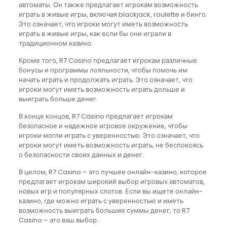
автоматы. Он также предлагает игрокам возможность
играть в живые игры, включая blackjack, roulette и бинго.
Это означает, что игроки могут иметь возможность
играть в живые игры, как если бы они играли в
традиционном казино.
Кроме того, R7 Casino предлагает игрокам различные
бонусы и программы лояльности, чтобы помочь им
начать играть и продолжать играть. Это означает, что
игроки могут иметь возможность играть дольше и
выиграть больше денег.
В конце концов, R7 Casino предлагает игрокам
безопасное и надежное игровое окружение, чтобы
игроки могли играть с уверенностью. Это означает, что
игроки могут иметь возможность играть, не беспокоясь
о безопасности своих данных и денег.
В целом, R7 Casino – это лучшее онлайн-казино, которое
предлагает игрокам широкий выбор игровых автоматов,
новых игр и популярных слотов. Если вы ищете онлайн-
казино, где можно играть с уверенностью и иметь
возможность выиграть большие суммы денег, то R7
Casino – это ваш выбор.