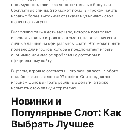
преимуществ, таких как дополнительные бонусы и
бесплатные спины. Это может помочь игрокам начать
играть с более высокими ставками и увеличить свои
шансы на выигрыш.
В R7 casino также есть зеркало, которое позволяет
игрокам играть в игровые автоматы, не оставляя свои
личные данные на официальном сайте. Это может быть
полезно для игроков, которые предпочитают играть
анонимно или имеют проблемы с доступом к
официальному сайту.
В целом, игровые автоматы – это важная часть любого
онлайн-казино, включая R7 casino. Они предлагают
игрокам шанс выиграть реальные деньги, а также
испытать свою удачу и стратегию.
Новинки и
Популярные Слот: Как
Выбрать Лучшее