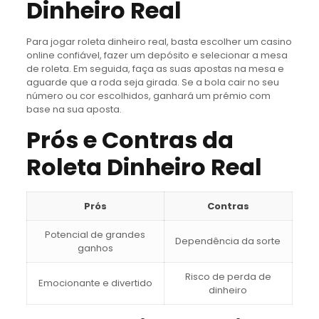
Dinheiro Real
Para jogar roleta dinheiro real, basta escolher um casino
online confiável, fazer um depósito e selecionar a mesa
de roleta. Em seguida, faça as suas apostas na mesa e
aguarde que a roda seja girada. Se a bola cair no seu
número ou cor escolhidos, ganhará um prémio com
base na sua aposta.
Prós e Contras da
Roleta Dinheiro Real
Prós
Contras
Potencial de grandes
Dependência da sorte
ganhos
Risco de perda de
Emocionante e divertido
dinheiro