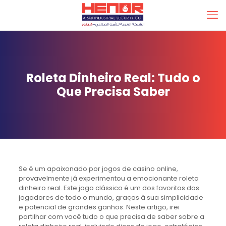
Roleta Dinheiro Real: Tudo o
Que Precisa Saber
Se é um apaixonado por jogos de casino online,
provavelmente já experimentou a emocionante roleta
dinheiro real. Este jogo clássico é um dos favoritos dos
jogadores de todo o mundo, graças à sua simplicidade
e potencial de grandes ganhos. Neste artigo, irei
partilhar com você tudo o que precisa de saber sobre a