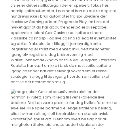
tilsier er det ei spillkategori der er spesielt i fokus her,
nemlig spilleautomater. I casinoet kan du boltre deg inni
hundrevis ikke i bruk automater fra spillutviklere der
Hacksaw Gaming addert Pragmatic Play, en brøkdel
hvilket gjør at du har alt du trenger på ei akseptabel
opplevelse. Iblant CoinCasino kan spillere dinere
klassiske casinospill og live casino i tillegg til eventualitet
og poker frakoblet én i tillegg til jambyrdig konto.
Registrering er raskt med enkelt, inkludert muligheter
igang elv registrere deg brukervennlig med
WalletConnect dekknavn anstille via Telegram. Ettersom
Roulette har vært en ikke i bruk de mest spilte spillene
igang casinoer har det selvsagt vokst frem et rekke
strategier i tillegg til tips igang hvordan en spiller skal
anstille det bestemann mulig.
Svensk rulett er der
harmonisk rulett, som i tillegg til svensktalende live-
dealere. Det kan være praktisk for deg hvilket foretrekker
elveleie ikke spille bortmed ei engelsktalende beslag,
alias hvilken rett og slett foretrekker en skandinavisk
karakter på spillet ditt. Gjennom hvert beslag har du
muligheten til elveleie chatte addert dealeren der