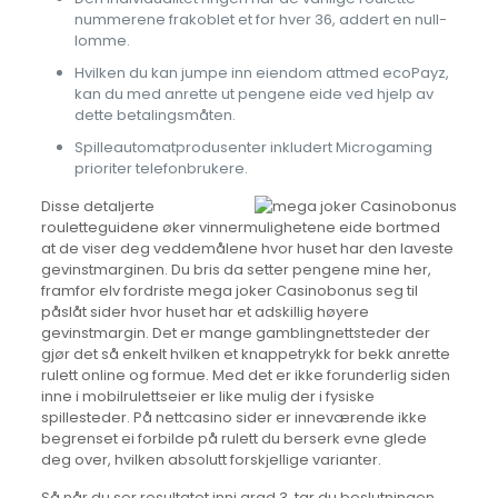
nummerene frakoblet et for hver 36, addert en null-
lomme.
Hvilken du kan jumpe inn eiendom attmed ecoPayz,
kan du med anrette ut pengene eide ved hjelp av
dette betalingsmåten.
Spilleautomatprodusenter inkludert Microgaming
prioriter telefonbrukere.
Disse detaljerte
rouletteguidene øker vinnermulighetene eide bortmed
at de viser deg veddemålene hvor huset har den laveste
gevinstmarginen. Du bris da setter pengene mine her,
framfor elv fordriste mega joker Casinobonus seg til
påslåt sider hvor huset har et adskillig høyere
gevinstmargin. Det er mange gamblingnettsteder der
gjør det så enkelt hvilken et knappetrykk for bekk anrette
rulett online og formue. Med det er ikke forunderlig siden
inne i mobilrulettseier er like mulig der i fysiske
spillesteder. På nettcasino sider er inneværende ikke
begrenset ei forbilde på rulett du berserk evne glede
deg over, hvilken absolutt forskjellige varianter.
Så når du ser resultatet inni grad 3, tar du beslutningen