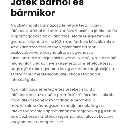
Játék bárhol és
bármikor
A ggbet mobilalkalmazása lehetővé teszi, hogy a
játékosok bárhol és bármikor élvezhessék a játékokat és
a sportfogadást. Az alkalmazás letöltése egyszerű és
gyors, és elérhető mind iOS, mind Android készülékekre.
Az alkalmazás tökéletesen optimalizált a mobil
eszközökön való használatra, és ugyanazt a
funkcionalitást kínálja, mint a webes verzió. A felhasználói
felület intuitív és könnyen kezelhető, ami lehetővé teszi,
hogy a játékosok gyorsan és egyszerűen megtalálják a
számára legmegfelelőbb játékokat és fogadási
lehetőségeket.
Az alkalmazás emellett értesítéseket is küld a
játékosoknak az aktuális promóciókról és bónuszokról,
így a játékosok nem maradnak le semmiről. A
mobilalkalmazás nagyszerű módja annak, hogy a
játékosok mindig kapcsolatban maradjanak a
ggbet
-tel
és élvezhessék a játékok izgalmát, akár utazás közben
vagy otthon, a kanapén ülve.