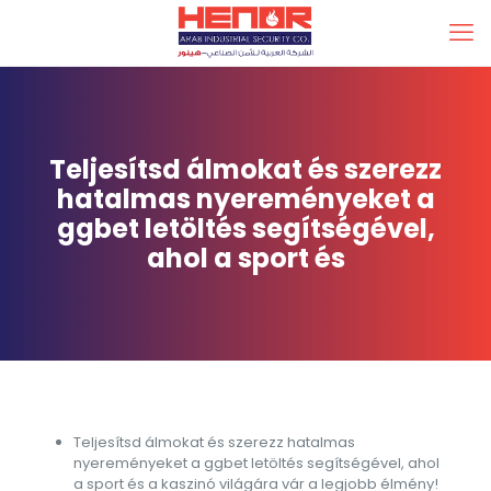
Teljesítsd álmokat és szerezz
hatalmas nyereményeket a
ggbet letöltés segítségével,
ahol a sport és
Teljesítsd álmokat és szerezz hatalmas
nyereményeket a ggbet letöltés segítségével, ahol
a sport és a kaszinó világára vár a legjobb élmény!