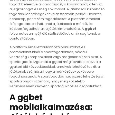
fogad, beleértve a labdarúgást, a kosárlabdát, a tenisz,
a jégkorongot és még sok másat. A játékosok különböző
fogadási lehetőségeket választhatnak, például nyertes,
hendikep, pontszám fogadásokat. A platform emellett
élő fogadást is kínál, ahol a játékosok a mérkőzés
közben fogadhatnak a játék kimenetelére. A
ggbet
folyamatosan nyújt élő statisztikákat, amik segítenek a
pontosításban.
A platform emellett különböző bónuszokat és
promóciókat kínál a sportfogadóknak, például
veszteség kompenzációt vagy magasabb szorzókat. A
sportfogadás izgalmát a ggbet még tovább fokozza a
gyakori élő közvetítésekkel, amelyek lehetővé teszik a
játékosok számára, hogy a mérkőzéseket követve
fogadhassanak. A sportfogadás nagyszerű lehetőség a
sportrajongók számára, hogy még közelebb
kerülhessenek kedvenc sportágukhoz és csapatukhoz.
A ggbet
mobilalkalmazása: