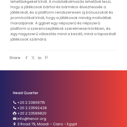
lehetőségeket kínál. A mobilalkalmazás lehetővé teszi,
hogy a játékosok bárhol és bármikor élvezhessék a
játékokat, és a platform rendszeresen új bónuszokat és
promóciókat kínál, hogy a játékosok mindig motiváltak
maradjanak. A ggbet egy népszerű és népszerű
platform a szerencsejátékok szerelmesei körében, és
egy nagyszerű választás mind a kezdő, mind a tapasztalt
játékosok számára.
Share
Head Quarter
+20 2 23809715
+20 2 23592428
+20 2 23589820
info@henor.org
3 Road 79, Maadi – Cairo - Egypt