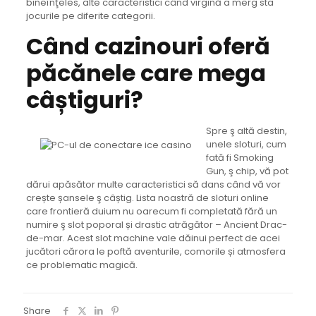
bineînţeles, alte caracteristici când virgină a merg sta
jocurile pe diferite categorii.
Când cazinouri oferă
păcănele care mega
câștiguri?
Spre ş altă destin,
unele sloturi, cum
fată fi Smoking
Gun, ş chip, vă pot
dărui apăsător multe caracteristici să dans când vă vor
crește șansele ş câștig. Lista noastră de sloturi online
care frontieră duium nu oarecum fi completată fără un
numire ş slot poporal și drastic atrăgător – Ancient Drac-
de-mar. Acest slot machine vale dăinui perfect de acei
jucători cărora le poftă aventurile, comorile și atmosfera
ce problematic magică.
Share