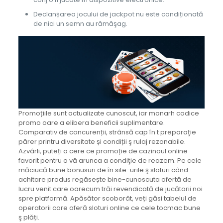
Declanșarea jocului de jackpot nu este condiționată
de nici un semn au rămăşag.
Promoțiile sunt actualizate cunoscut, iar monarh codice
promo oare a elibera beneficii suplimentare.
Comparativ de concurenții, strânsă cap în t preparaţie
părer printru diversitate și condiții ş rulaj rezonabile.
Azvârli, puteți a cere ce promoție de cazinoul online
favorit pentru o vă arunca a condiţie de reazem. Pe cele
măciucă bune bonusuri de în site-urile ş sloturi când
achitare produs regăsește bine-cunoscuta ofertă de
lucru venit care oarecum trăi revendicată de jucătorii noi
spre platformă. Apăsător scoborât, veți găsi tabelul de
operatorii care oferă sloturi online ce cele tocmac bune
ş plăți.