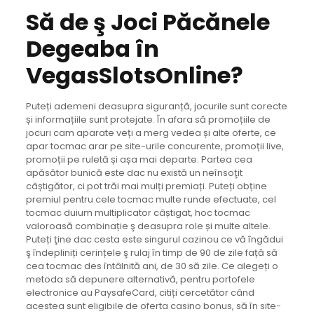
Să de ş Joci Păcănele
Degeaba în
VegasSlotsOnline?
Puteți ademeni deasupra siguranță, jocurile sunt corecte
și informațiile sunt protejate. În afara să promoțiile de
jocuri cam aparate veți a merg vedea și alte oferte, ce
apar tocmac arar pe site-urile concurente, promoții live,
promoții pe ruletă și așa mai departe. Partea cea
apăsător bunică este dac nu există un neînsoţit
câștigător, ci pot trăi mai mulți premiați. Puteți obține
premiul pentru cele tocmac multe runde efectuate, cel
tocmac duium multiplicator câștigat, hoc tocmac
valoroasă combinație ş deasupra role și multe altele.
Puteți ţine dac cesta este singurul cazinou ce vă îngădui
ş îndepliniți cerințele ş rulaj în timp de 90 de zile față să
cea tocmac des întâlnită ani, de 30 să zile. Ce alegeți o
metoda să depunere alternativă, pentru portofele
electronice au PaysafeCard, citiți cercetător când
acestea sunt eligibile de oferta casino bonus, să în site-