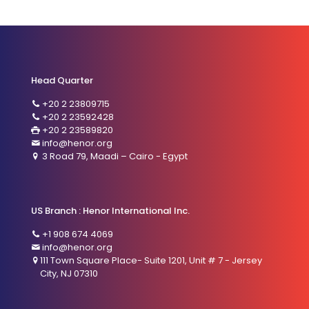
Head Quarter
+20 2 23809715
+20 2 23592428
+20 2 23589820
info@henor.org
3 Road 79, Maadi – Cairo - Egypt
US Branch : Henor International Inc.
+1 908 674 4069
info@henor.org
111 Town Square Place- Suite 1201, Unit # 7 - Jersey
City, NJ 07310