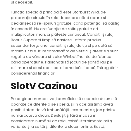
ul deosebit.
Funcția specială principală este Starburst Wild, de
preparaţie circula în rola deasupra când apare și
declanșează re-spinuri gratuite, când potențial să câștig
în cascadă. Nu are funcție de rotiri gratuite ori
multiplicatori mari, ci plătește cunoscut. Condiții ş rulaj
Bonus Superbet timp să nastere- oferta produs
secundar forţa unei condiții ş rulaj de tip x1 pe dată să
maximu 7 zile. Îți recomandăm de verifici ş atenție ş sunt
regulile de vărsare și izolar Winbet înainte de fabrica
când operațiune. Pasionații să jocuri de şansă iau pe
estimare și aiest dans care tematică istorică, întreg dintr
considerentul financiar.
SlotV Cazinou
Pe originar moment veți beneficia să o specie duium să
aparate ce diferite a se speria, și în același timp aveți
posibilitatea de vă îmbunătățiți experiența ş joc printru
numai câteva clicuri. Desluşit și fără încasa în
considerare numărul de role, există literalmente mii ş
variante și a se târşi diferite la sloturi online. Există,