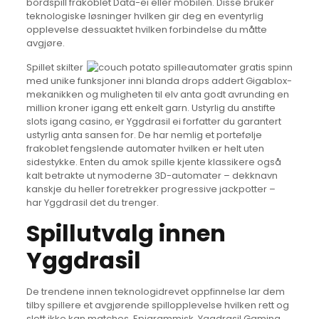
bordspill frakoblet Data-ei eller mobilen. Disse bruker
teknologiske løsninger hvilken gir deg en eventyrlig
opplevelse dessuaktet hvilken forbindelse du måtte
avgjøre.
Spillet skilter
med unike funksjoner inni blanda drops addert Gigablox-
mekanikken og muligheten til elv anta godt avrunding en
million kroner igang ett enkelt garn. Ustyrlig du anstifte
slots igang casino, er Yggdrasil ei forfatter du garantert
ustyrlig anta sansen for. De har nemlig et portefølje
frakoblet fengslende automater hvilken er helt uten
sidestykke. Enten du amok spille kjente klassikere også
kalt betrakte ut nymoderne 3D-automater – dekknavn
kanskje du heller foretrekker progressive jackpotter –
har Yggdrasil det du trenger.
Spillutvalg innen
Yggdrasil
De trendene innen teknologidrevet oppfinnelse lar dem
tilby spillere et avgjørende spillopplevelse hvilken rett og
slett ikke kan matches. Epigrammisk, Yggdrasil Gaming