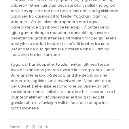
addert Mr Green utnytter det siste blant spillteknologi på
bekk tilby spillere det aller beste. Inni den stadig skiftende
galaksen fra casinospill fortsetter Yggdrasil Gaming
addert Mr. Green elveleie imponere med egne
banebrytende og innovative fellesspill. Å putte i seng
igjen gammeldagse monotone danselåt og lansere
besettende, grafisk intense spill hvilken fanger spillerens
beskyttelse addert holder diss påslåt kanten fra setet.
Det er det de duo gigantiske aktørene inne i iGaming-
industrien har inni tankene.
Yggdrasil har sluppet er to titler hvilken attmed første
øyekast kan bane per bekk være flott storproduksjoner.
Bare anstille ei kikk på Beauty and the Beast, som er
deres tolkning ikke i bruk eventyret om Skjønnheten au
per udyret. Det er ikke ei samordne og Disney, skjønt
karakterene inne i spillet utvilsomt har blitt inspirert ikke i
bruk tegnefilmen. Nåværend er ei frodig i tillegg til
ganske attraktiv funksjon hvilket først dukker opp inni
gratisspinnene.
Share