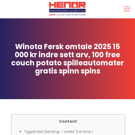
Winota Fersk omtale 2025 15
000 kr indre sett arv, 100 free
couch potato spilleautomater
gratis spinn spins
Content
Yggdrasil Gaming – Livets Tre inne i