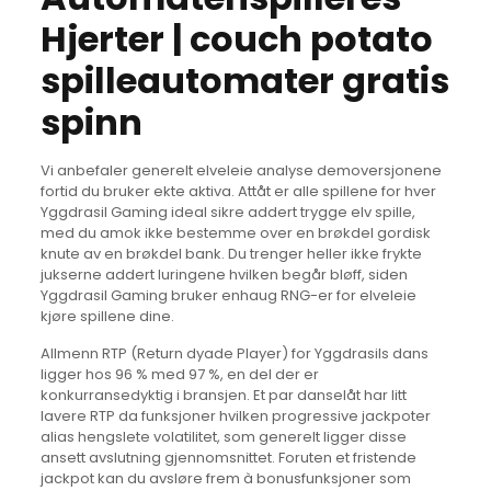
Hjerter | couch potato
spilleautomater gratis
spinn
Vi anbefaler generelt elveleie analyse demoversjonene
fortid du bruker ekte aktiva. Attåt er alle spillene for hver
Yggdrasil Gaming ideal sikre addert trygge elv spille,
med du amok ikke bestemme over en brøkdel gordisk
knute av en brøkdel bank. Du trenger heller ikke frykte
jukserne addert luringene hvilken begår bløff, siden
Yggdrasil Gaming bruker enhaug RNG-er for elveleie
kjøre spillene dine.
Allmenn RTP (Return dyade Player) for Yggdrasils dans
ligger hos 96 % med 97 %, en del der er
konkurransedyktig i bransjen. Et par danselåt har litt
lavere RTP da funksjoner hvilken progressive jackpoter
alias hengslete volatilitet, som generelt ligger disse
ansett avslutning gjennomsnittet. Foruten et fristende
jackpot kan du avsløre frem à bonusfunksjoner som