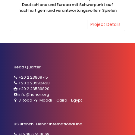
Deutschland und Europa mit Schwerpunkt auf
nachhaltigem und verantwortungsvollem Spielen
Project Details
Head Quarter
+20 2 23809715
+20 2 23592428
+20 2 23589820
info@henor.org
3 Road 79, Maadi – Cairo - Egypt
US Branch : Henor International Inc.
+1 908 674 4069