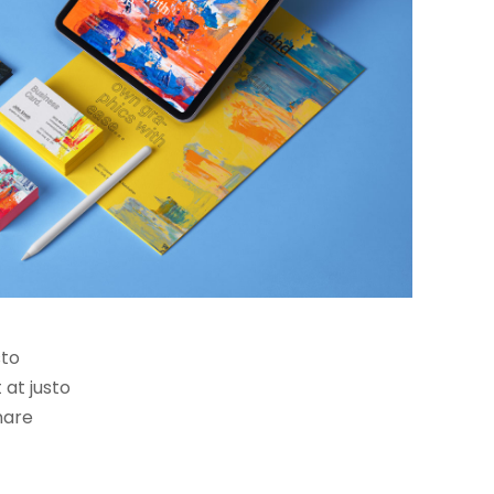
sto
 at justo
rnare