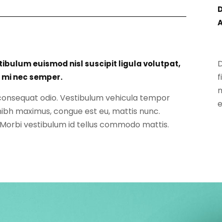
D
D
tibulum euismod nisl suscipit ligula volutpat,
f
 mi nec semper.
m
e consequat odio. Vestibulum vehicula tempor
e
 nibh maximus, congue est eu, mattis nunc.
 Morbi vestibulum id tellus commodo mattis.