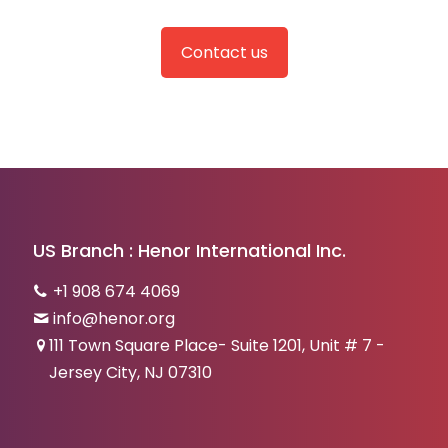
Contact us
US Branch : Henor International Inc.
+1 908 674 4069
info@henor.org
111 Town Square Place- Suite 1201, Unit # 7 -
Jersey City, NJ 07310