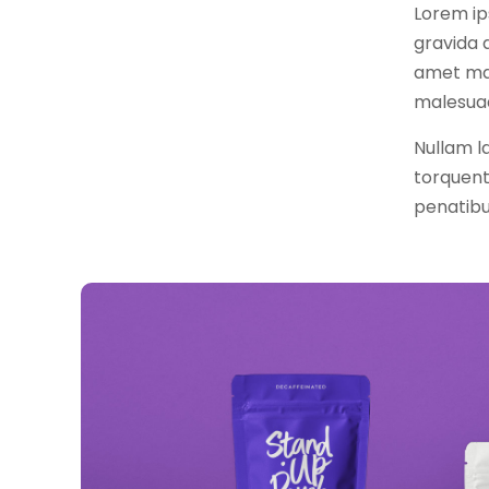
Lorem ips
gravida a
amet mau
malesuad
Nullam la
torquent
penatibu