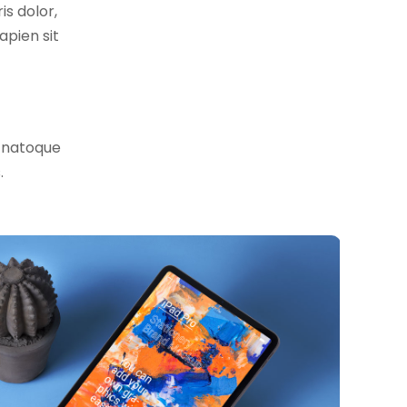
is dolor,
apien sit
s natoque
.