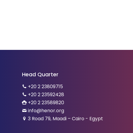
Head Quarter
+20 2 23809715
+20 2 23592428
+20 2 23589820
info@henor.org
3 Road 79, Maadi – Cairo - Egypt